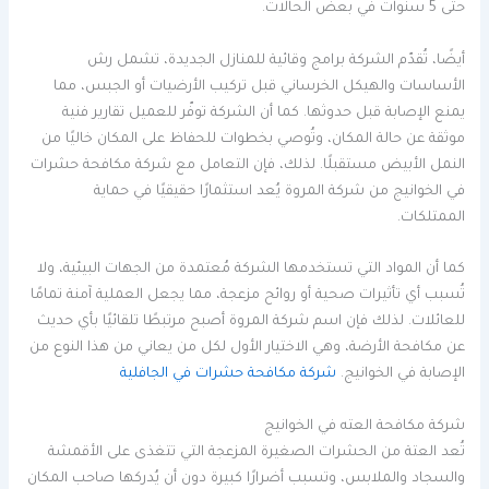
حتى 5 سنوات في بعض الحالات.
أيضًا، تُقدّم الشركة برامج وقائية للمنازل الجديدة، تشمل رش
الأساسات والهيكل الخرساني قبل تركيب الأرضيات أو الجبس، مما
يمنع الإصابة قبل حدوثها. كما أن الشركة توفّر للعميل تقارير فنية
موثقة عن حالة المكان، وتُوصي بخطوات للحفاظ على المكان خاليًا من
النمل الأبيض مستقبلًا. لذلك، فإن التعامل مع شركة مكافحة حشرات
في الخوانيج من شركة المروة يُعد استثمارًا حقيقيًا في حماية
الممتلكات.
كما أن المواد التي تستخدمها الشركة مُعتمدة من الجهات البيئية، ولا
تُسبب أي تأثيرات صحية أو روائح مزعجة، مما يجعل العملية آمنة تمامًا
للعائلات. لذلك فإن اسم شركة المروة أصبح مرتبطًا تلقائيًا بأي حديث
عن مكافحة الأرضة، وهي الاختيار الأول لكل من يعاني من هذا النوع من
الإصابة في الخوانيج.
شركة مكافحة حشرات في الجافلية
شركة مكافحة العته في الخوانيج
تُعد العتة من الحشرات الصغيرة المزعجة التي تتغذى على الأقمشة
والسجاد والملابس، وتسبب أضرارًا كبيرة دون أن يُدركها صاحب المكان