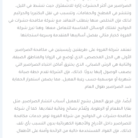
الصراصير من أكثر الحشرات إثارة للاشمئزاز، حيث تنشط في الليل،
وتنتشر في المطبخ والحمامات، وتتسبب في نقل البكتيريا والجراثيم.
لذلك فإن التخلص منها يتطلب التعاقد مع شركة مكافحة حشرات في
الخوانيج تمتلك الوسائل المناسبة للتعامل معها. وهنا تبرز شركة
المروة كخيار مثالي بفضل أساليبها المتقدمة وسرعة استجابتها.
تعتمد شركة المروة على طريقتين رئيسيتين في مكافحة الصراصير:
الأولى هي الجل المخصص، الذي يُوضع في الزوايا والمناطق الضيقة،
والثانية هي الرش الضبابي، الذي يخترق أماكن اختباء الصراصير التي
يصعب الوصول إليها يدويًا. كذلك، فإن الشركة تقدم خطة صيانة
شهرية أو موسمية حسب رغبة العميل، مما يضمن استمرار الحماية
ضد الصراصير طوال العام.
أيضًا، فإن فريق العمل يشرح للعميل أسباب انتشار الصراصير، مثل
بقايا الطعام أو الرطوبة، ويُقدّم نصائح وقائية لتفاديها. كما أن شركة
مكافحة حشرات في الخوانيج من شركة المروة توفر خدمات مكافحة
للصراصير داخل الأدراج والأجهزة الكهربائية بدون التسبب بأي تلف.
كذلك، فإن المواد المستخدمة خالية من الرائحة وآمنة على الأطفال.