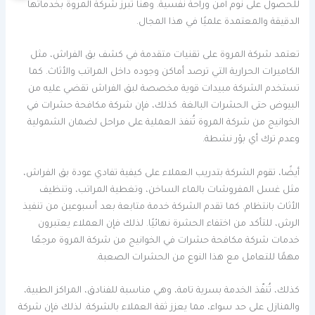
للحصول على نوم آمن وراحة نفسية. وهنا تبرز شركة المروة بخدماتها
الدقيقة والمعتمدة علميًا في هذا المجال.
تعتمد شركة المروة على تقنيات متقدمة في كشف بق الفراش، مثل
الكاميرات الحرارية التي ترصد أماكن وجوده داخل المراتب والأثاث. كما
تستخدم الشركة مبيدات قوية مخصصة لبق الفراش تقضي عليه من
البيوض حتى الحشرات البالغة. كذلك، فإن شركة مكافحة حشرات في
الخوانيج من شركة المروة تُنفذ العملية على مراحل لضمان الشمولية
وعدم ترك أي بؤر نشطة.
أيضًا، تقوم الشركة بتدريب العملاء على كيفية تفادي عودة بق الفراش،
مثل غسل المفروشات بالماء الساخن، وتغطية المراتب، وتنظيف
الأثاث بانتظام. كما تقدم الشركة خدمة متابعة بعد أسبوعين من تنفيذ
الرش، للتأكد من اختفاء الحشرة نهائيًا. لذلك فإن العملاء يعتبرون
خدمات شركة مكافحة حشرات في الخوانيج من شركة المروة مرجعًا
مهمًا للتعامل مع هذا النوع من الحشرات الصعبة.
كذلك، تُنفّذ الخدمة بسرية تامة، وهي مناسبة للفنادق، المراكز الطبية،
والمنازل على حد سواء، مما يعزز ثقة العملاء بالشركة. لذلك فإن شركة