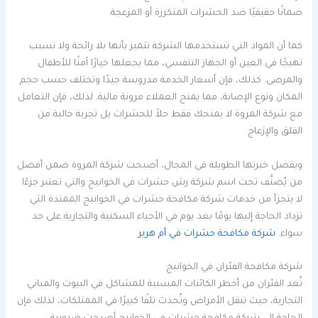
ضمانًا حقيقيًا ضد الحشرات المتكررة أو المزعجة.
كما أن المواد التي تستخدمها الشركة تتميز بأنها بلا رائحة ولا تسبب
تهيجًا في العين أو الجهاز التنفسي، مما يجعلها خيارًا آمنًا للأطفال
والمرضى. كذلك، فإن أسعار الخدمة مدروسة جيدًا وتختلف حسب حجم
المكان ونوع الإصابة، مما يمنح العملاء مرونة مالية. لذلك، فإن التعامل
مع شركة المروة لا يمنحك فقط حلاً للحشرات بل تجربة خالية من
القلق والإزعاج.
وبفضل خبرتها الطويلة في المجال، أصبحت شركة المروة ضمن أفضل
من يُصنَّف تحت اسم شركة رش حشرات في الخوانيج والتي تعتبر جزءًا
لا يتجزأ من خدمات شركة مكافحة حشرات في الخوانيج الممتدة التي
تزداد الحاجة إليها يومًا بعد يوم في الأحياء السكنية والتجارية على حد
سواء.
شركة مكافحة حشرات في أم هرير
شركة مكافحة الفئران في الخوانيج
تُعد الفئران من أخطر الكائنات المسببة للمشاكل في البيوت والمباني
التجارية، حيث تنقل الأمراض وتُحدث تلفًا كبيرًا في الممتلكات، لذلك فإن