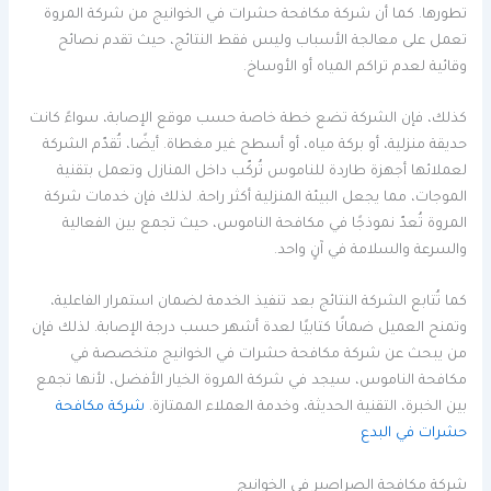
تطورها. كما أن شركة مكافحة حشرات في الخوانيج من شركة المروة
تعمل على معالجة الأسباب وليس فقط النتائج، حيث تقدم نصائح
وقائية لعدم تراكم المياه أو الأوساخ.
كذلك، فإن الشركة تضع خطة خاصة حسب موقع الإصابة، سواءً كانت
حديقة منزلية، أو بركة مياه، أو أسطح غير مغطاة. أيضًا، تُقدّم الشركة
لعملائها أجهزة طاردة للناموس تُركّب داخل المنازل وتعمل بتقنية
الموجات، مما يجعل البيئة المنزلية أكثر راحة. لذلك فإن خدمات شركة
المروة تُعدّ نموذجًا في مكافحة الناموس، حيث تجمع بين الفعالية
والسرعة والسلامة في آنٍ واحد.
كما تُتابع الشركة النتائج بعد تنفيذ الخدمة لضمان استمرار الفاعلية،
وتمنح العميل ضمانًا كتابيًا لعدة أشهر حسب درجة الإصابة. لذلك فإن
من يبحث عن شركة مكافحة حشرات في الخوانيج متخصصة في
مكافحة الناموس، سيجد في شركة المروة الخيار الأفضل، لأنها تجمع
بين الخبرة، التقنية الحديثة، وخدمة العملاء الممتازة.
شركة مكافحة
حشرات في البدع
شركة مكافحة الصراصير في الخوانيج