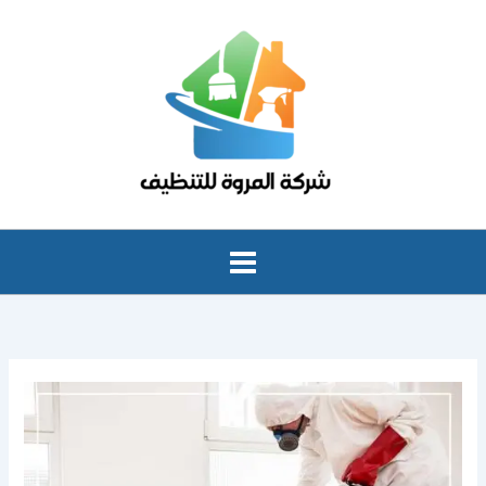
خطي
لى
لمحتوى