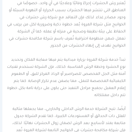
يُعتبر رش الحشرات إجراءً وقائيًا وعلاجيًا في آنٍ واحد، خصوصًا في
المناطق التي تنتشر فيها الحشرات بسبب الحرارة أو التهوية السيئة أو
وجود مصادر غذاء. لذلك فإن التعاقد مع شركة رش حشرات في
الخوانيج مثل شركة المروة يُعد خطوة ذكية وضرورية لكل من يرغب في
الحفاظ على بيئة نظيفة وصحية في منزله أو عمله. كما أن الشركة
تعمل ضمن منظومة احترافية تُعرف باسم شركة مكافحة حشرات في
الخوانيج تهدف إلى إنهاء الحشرات من الجذور.
تبدأ خدمة شركة المروة بزيارة ميدانية يتم فيها معاينة المكان وتحديد
نوع الحشرة وخطة الرش المناسبة. كذلك، فإن الشركة تستخدم تقنيات
آمنة مثل الجل المخصص للصراصير أو الرذاذ المركز للبق، أو الطعوم
الكيميائية المخصصة للنمل، مما يضمن عدم تكرار الإصابة. كما يتم
إعلام العميل بجميع مراحل التنفيذ حتى يكون على دراية تامة بكل خطوة
تتم داخل ممتلكاته.
أيضًا، تتيح الشركة خدمة الرش الداخلي والخارجي، مما يجعلها مثالية
للفلل ذات الحدائق أو المستودعات الكبيرة، كما تقدم الشركة جدول
متابعة يمتد لأسابيع بعد الرش لضمان زوال الحشرات نهائيًا. لذلك،
فإن شركة مكافحة حشرات في الخوانيج التابعة لشركة المروة تُعد