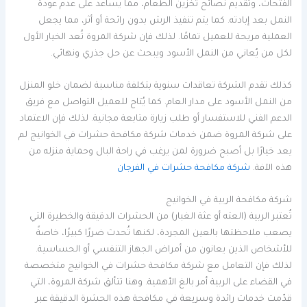
الفتحات، وتقديم نصائح تخزين الطعام، مما يساعد على عدم عودة
النمل بعد إبادته. كما يتم تنفيذ الرش بدون رائحة أو أثر، مما يجعل
العملية مريحة للعميل تمامًا. لذلك فإن شركة المروة تُعد الخيار الأول
لكل من يُعاني من النمل الأسود ويبحث عن حل جذري ونهائي.
كذلك تقدم الشركة تعاقدات سنوية بتكلفة مناسبة لضمان خلو المنزل
من النمل الأسود على مدار العام. كما يُتاح للعميل التواصل مع فريق
الدعم الفني للاستفسار أو طلب زيارة متابعة مجانية. لذلك فإن الاعتماد
على شركة المروة ضمن خدمات شركة مكافحة حشرات في الخوانيج لم
يعد خيارًا بل أصبح ضرورة لمن يرغب في راحة البال وحماية منزله من
هذه الآفة.
شركة مكافحة حشرات في الفرجان
شركة مكافحة الربية في الخوانيج
تُعتبر الربية (العته أو عثة الغبار) من الحشرات الدقيقة والخطيرة التي
يصعب ملاحظتها بالعين المجردة، لكنها تُحدث ضررًا كبيرًا، خاصةً
للأشخاص الذين يعانون من أمراض الجهاز التنفسي أو الحساسية.
لذلك فإن التعامل مع شركة مكافحة حشرات في الخوانيج متخصصة
في القضاء على الربية أمر بالغ الأهمية. وهنا تتألق شركة المروة، التي
قدّمت خدمات رائدة وسريعة في مكافحة هذه الحشرة الدقيقة عبر