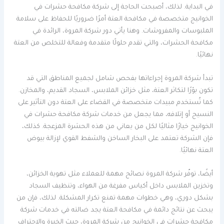
في البداية. لذلك، أصبحت الحاجة إلى شركة مكافحة حشرات في
الخوانيج متخصصة في مكافحة العتة أمرًا ضروريًا للحفاظ على سلامة
الملبوسات والمفروشات. وهنا يأتي دور شركة المروة، الرائدة في
مكافحة الحشرات، والتي تقدم حلولًا متقدمة وفعالة للتخلص من العتة
نهائيًا.
تبدأ شركة المروة إجراءاتها بفحص شامل لجميع المناطق التي قد
تكون بؤرًا لتكاثر العتة، مثل خزائن الملابس، السجاد القديم، والمخازن.
كما تُستخدم مبيدات متخصصة في القضاء على العتة دون التأثير على
النسيج أو إتلافه، مما يجعل من خدمات شركة مكافحة حشرات في
الخوانيج خيارًا مثاليًا لكل من يعاني من هذه الحشرة المزعجة. كذلك،
فإن الشركة تعتمد على البخار الساخن والشفط القوي لإزالة بيوض
العتة نهائيًا.
أيضًا، توفّر شركة المروة نصائح مهمة للعملاء مثل تهوية الخزائن،
وتخزين الملابس داخل أكياس مفرغة من الهواء، وتنظيف السجاد
بشكل دوري، وهي خطوات مهمة تمنع تكرار المشكلة. لذلك، فإن من
يبحث عن نتائج دائمة في مكافحة العتة يجد ضالته في خدمات شركة
مكافحة حشرات في الخوانيج من شركة المروة، حيث الخبرة والاحتراف