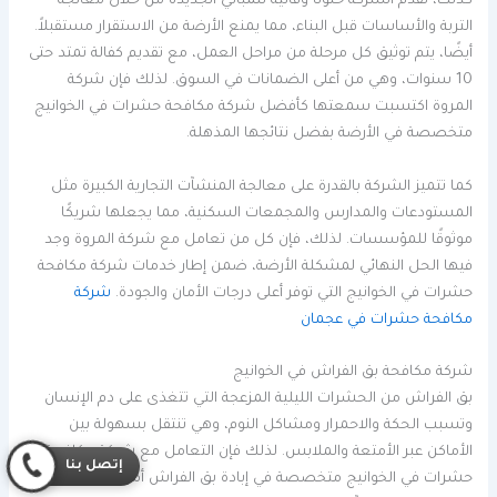
كذلك، تقدم الشركة حلولًا وقائية للمباني الجديدة من خلال معالجة
التربة والأساسات قبل البناء، مما يمنع الأرضة من الاستقرار مستقبلاً.
أيضًا، يتم توثيق كل مرحلة من مراحل العمل، مع تقديم كفالة تمتد حتى
10 سنوات، وهي من أعلى الضمانات في السوق. لذلك فإن شركة
المروة اكتسبت سمعتها كأفضل شركة مكافحة حشرات في الخوانيج
متخصصة في الأرضة بفضل نتائجها المذهلة.
كما تتميز الشركة بالقدرة على معالجة المنشآت التجارية الكبيرة مثل
المستودعات والمدارس والمجمعات السكنية، مما يجعلها شريكًا
موثوقًا للمؤسسات. لذلك، فإن كل من تعامل مع شركة المروة وجد
فيها الحل النهائي لمشكلة الأرضة، ضمن إطار خدمات شركة مكافحة
حشرات في الخوانيج التي توفر أعلى درجات الأمان والجودة.
شركة
مكافحة حشرات في عجمان
شركة مكافحة بق الفراش في الخوانيج
بق الفراش من الحشرات الليلية المزعجة التي تتغذى على دم الإنسان
وتسبب الحكة والاحمرار ومشاكل النوم، وهي تنتقل بسهولة بين
الأماكن عبر الأمتعة والملابس. لذلك فإن التعامل مع شركة مكافحة
إتصل بنا
حشرات في الخوانيج متخصصة في إبادة بق الفراش أمر لا مفر منه