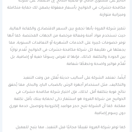
التأثير على مستوى الأمان أو فاعلية النتائج. إن الاعتماد على شركة
مكافحة حشرات في الخوانيج بأسعار معقولة يضمن لك حماية متكاملة
وميزانية متوازنة.
تتميز شركة المروة بأنها تجمع بين السعر الاقتصادي والكفاءة العالية،
حيث تستخدم مواد آمنة وفعالة مرخصة من الجهات المختصة. كما أنها
توفر خصومات كبيرة على الخدمات الشهرية أو التعاقدات السنوية، مما
يجعلها في طليعة كل شركة مكافحة حشرات في الخوانيج تُقدم توازنًا
بين الجودة والتكلفة. كذلك، فإنها لا تفرض رسومًا خفية أو إضافية، بل
تُقدّم فواتير واضحة وخططًا شفافة.
أيضًا، تعتمد الشركة على أساليب حديثة تُقلل من وقت التنفيذ
والتكاليف، مثل استخدام أجهزة الرش بالضباب البارد والبخار، مما يُحقق
نتائج قوية بتكلفة أقل. لذلك، فإن اختيار شركة مكافحة حشرات في
الخوانيج من شركة المروة هو استثمار ذكي لحماية بيتك بأقل تكلفة
ممكنة. كما أن الشركة تتيح حجز مواعيد إلكترونية وتوصيل خدمة فوري
دون رسوم إضافية.
كما توفر شركة المروة تقييمًا مجانيًا قبل التنفيذ، مما يتيح للعميل