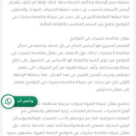
معرفة حجم الإصابة وتكاليف الخدمة بدقة. لذلك فإنها لم تكتفِ بتقديم
أرخص الأسعار فحسب، بل دمجت معها الاحتراف، الجودة، والضمان،
مما جعلها العلامة الأبرز في كل بحث عن شركة مكافحة حشرات في
الخوانيج تجمع بين السعر المناسب والكفاءة العالية.
عمال مكافحة حشرات في الخوانيج
العنصر البشري هو أساس النجاح في أي خدمة، وخاصة في مجال
مكافحة الحشرات. لذلك، فإن الاعتماد على عمال مكافحة حشرات في
الخوانيج من ذوي الخبرة والكفاءة هو الأساس في الحصول على نتائج
فعالة ومستدامة. وتُعد شركة المروة من أبرز الشركات التي تهتم
بتوظيف وتدريب أفضل الفنيين في هذا المجال، مما يجعلها الوجهة
الأولى لكل من يبحث عن شركة مكافحة حشرات في الخوانيج تعتمد
على عمال محترفين.
واتس آب
يخضع عمال شركة المروة لدورات تدريبية منتظمة، تشمل التعرف على
أنواع الحشرات، استخدام المبيدات، إدارة المخاطر، والتعامل مع
العملاء باحترافية. كما يتم تزويدهم بأحدث المعدات الوقائية ووسائل
الرش الحديثة، لضمان السلامة والدقة أثناء تنفيذ الخدمة. كذلك، فإن
عمال شركة مكافحة حشرات في الخوانيج التابعة للمروة يتمتعون بخبرة