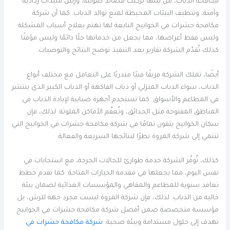
مكافحة الذباب، من بينها تركيب مصائد ضوئية، ورش مبيدات رذاذية
وآمنة، وتنظيف البيئات المحيطة لمنع توالد الذباب. كما أن شركة
مكافحة حشرات في الخوانيج التابعة لها تهتم بعلاج أسباب المشكلة
وليس فقط أعراضها، مما يجعل من خدماتها حلًا دائمًا وليس مؤقتًا.
كذلك تُقدّم الشركة تقارير بعد التنفيذ توضح النتائج والتوصيات.
أيضًا، تملك الشركة فريقًا فنيًا متدربًا على التعامل مع مختلف أنواع
الذباب، سواء الذباب المنزلي أو ذباب الفاكهة أو الذباب الكبير الذي ينتشر
في المطاعم والأسواق. كما تستخدم أجهزة ضبابية لإبادة الذباب في
المناطق المفتوحة مثل الحدائق، وتُعقّم الأماكن الملوثة. لذلك، فإن
سكان الخوانيج يثقون تمامًا في شركة مكافحة حشرات في الخوانيج التي
تنتمي إلى شركة المروة نظرًا لنتائجها السريعة والفعالة.
كذلك، تُوفّر الشركة خدمة طوارئ للحالات الحرجة، مع استجابات في
نفس اليوم، مما يجعلها في مقدمة الخيارات المتاحة. كما تقدم خطط
تعاقد سنوية للمطاعم والمقاهي والمؤسسات الغذائية لضمان بيئة
خالية من الذباب. لذلك، فإن شركة المروة ليست مجرد جهة للرش، بل
مؤسسة متخصصة ضمن أفضل شركة مكافحة حشرات في الخوانيج
تهدف إلى حلول مستدامة وبيئة صحية.
شركة مكافحة حشرات في