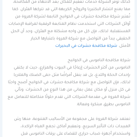
كذلك توفر الشركة خدمات تعقيم للمكان بعد الانتهاء من المكافحة،
مما يمنع انتشار البكتيريا والروائح الكريهة التي قد تتركها الفئران. كما
تُعتبر شركة مكافحة حشرات في الخوانيج التابعة لشركة المروة من
أوائل الشركات التي استخدمت نظام المتابعة الرقمية لمراقبة الإصابات
المستقبلية. لذلك، فإن كل من واجه مشكلة مع الفئران، وجد أن الحل
الحقيقي يبدأ من التواصل مع شركة المروة باعتبارها الخيار
الأمثل.
شركة مكافحة حشرات في البحيرات
شركة مكافحة الناموس في الخوانيج
الناموس من أكثر الحشرات إزعاجًا في البيوت والمزارع، حيث لا يكتفي
بإحداث الحكة واللدغ، بل قد ينقل أمراضًا مثل حمى الضنك والملاريا.
لذلك، فإن التواصل مع شركة مكافحة حشرات في الخوانيج أصبح واجبًا
في كل منزل أو مكان عمل يعاني من هذا النوع من الحشرات. وتأتي
شركة المروة في مقدمة الشركات التي تقدم حلولًا متكاملة للتعامل مع
الناموس بطرق مبتكرة وفعالة.
تعتمد شركة المروة على مجموعة من الأساليب المتنوعة، منها رش
المبيدات ذات التأثير السريع، وتعقيم أماكن تجمع المياه الراكدة،
واستخدام أجهزة ضباب حراري للقضاء على يرقات الناموس قبل