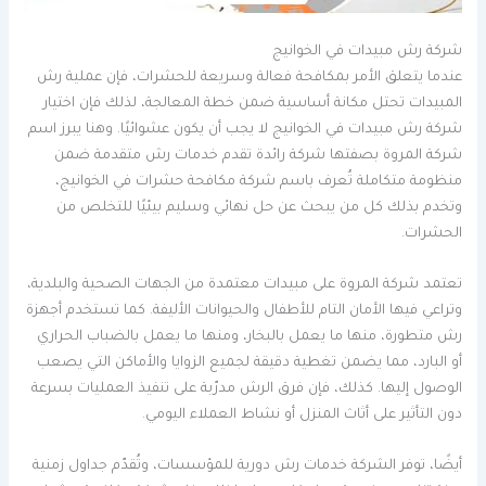
شركة رش مبيدات في الخوانيج
عندما يتعلق الأمر بمكافحة فعالة وسريعة للحشرات، فإن عملية رش
المبيدات تحتل مكانة أساسية ضمن خطة المعالجة، لذلك فإن اختيار
شركة رش مبيدات في الخوانيج لا يجب أن يكون عشوائيًا. وهنا يبرز اسم
شركة المروة بصفتها شركة رائدة تقدم خدمات رش متقدمة ضمن
منظومة متكاملة تُعرف باسم شركة مكافحة حشرات في الخوانيج،
وتخدم بذلك كل من يبحث عن حل نهائي وسليم بيئيًا للتخلص من
الحشرات.
تعتمد شركة المروة على مبيدات معتمدة من الجهات الصحية والبلدية،
وتراعي فيها الأمان التام للأطفال والحيوانات الأليفة. كما تستخدم أجهزة
رش متطورة، منها ما يعمل بالبخار، ومنها ما يعمل بالضباب الحراري
أو البارد، مما يضمن تغطية دقيقة لجميع الزوايا والأماكن التي يصعب
الوصول إليها. كذلك، فإن فرق الرش مدرّبة على تنفيذ العمليات بسرعة
دون التأثير على أثاث المنزل أو نشاط العملاء اليومي.
أيضًا، توفر الشركة خدمات رش دورية للمؤسسات، وتُقدّم جداول زمنية