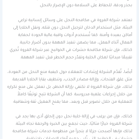
بحذر ودقة، للحفاظ على السلامة دون الإضرار بالنحل.
تعتمد شركة المروة في مكافحة النحل على وسائل إنسانية تراعي
البيئة، مثل استخدام الدخان لترحيل النحل دون قتله، ونقل الخلايا إلى
أماكن بعيدة وآمنة. كما تُستخدم أدوات واقية عالية الجودة لحماية
العمال أثناء العمل، مما يضمن تنفيذ المهمة بدون أضرار جانبية.
كذلك، فإن شركة مكافحة حشرات في الخوانيج عبر شركة المروة تُجري
تقييمًا ميدانيًا لمكان الخلية وتقدّر حجم الخطر قبل تنفيذ المهمة.
أيضًا، تُقدّم الشركة إرشادات للعملاء حول كيفية منع النحل من العودة،
مثل غلق الفتحات، وإزالة مصادر الجذب، وتنظيف بقايا الخلايا القديمة.
لذلك، فإن شركة المروة لا تكتفي بإزالة الخطر، بل تعمل على منع تكراره
من خلال إجراءات علمية مدروسة. كما أن الشركة تتيح توثيقًا كاملاً
للعملية من خلال تصوير قبل وبعد، مما يمنح العميل ثقة وشفافية.
كذلك، فإن من يرغب في إزالة خلية نحل دون إلحاق أذى بها يجد في
شركة المروة خيارًا مثاليًا، حيث تجمع بين الخبرة والرحمة تجاه البيئة.
لذلك فإنها أصبحت جزءًا لا يتجزأ من منظومة خدمات شركة مكافحة