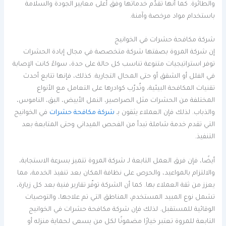
والطائرة. كما أنها تُقدّم خدماتها وفق أعلى معايير الجودة والسلامة
باستخدام مواد مرخصة وآمنة.
شركة مكافحة حشرات في الخوانيج
إن شركة المروة بصفتها شركة متخصصة في مجال إبادة الحشرات
توفر استراتيجيات متنوعة تناسب كل حالة على حدة، سواءً كانت الإصابة
في الفلل أو الشقق أو حتى المحال التجارية. كذلك، فإنها تتابع أحدث
تقنيات المكافحة البيئية، وتُدرّب كوادرها على التعامل مع الأنواع
المختلفة من الحشرات مثل الصراصير، النمل الأبيض، البق، الناموس،
والذباب. لذلك فإن العملاء يثقون بـ
شركة مكافحة حشرات
في الخوانيج
التي تقدم خدمة شاملة تبدأ من الفحص الميداني وحتى المتابعة بعد
التنفيذ.
أيضًا، فإن فرق العمل التابعة لـ شركة المروة تتميز بسرعة الاستجابة،
والالتزام بالمواعيد، والحرص على نظافة المكان بعد تنفيذ الخدمة، مما
يعزز من ثقة العملاء بها. كما أن الشركة توفّر تقارير فنية بعد كل زيارة،
تشمل نوع المبيد المستخدم، المناطق التي تم علاجها، والتوصيات
الوقائية للمستقبل. لذلك فإن شركة مكافحة حشرات في الخوانيج
التابعة للمروة تعتبر خيارًا مضمونًا لكل من يسعى لحماية منزله أو