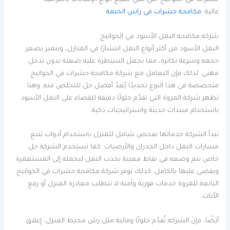
حشرات في الخوانيج التي تُلبي جميع أنواع الإصابات باحترافية
عالية.
مكافحة حشرات في راس الخيمة
شركة مكافحة النمل الأسود في الخوانيج
النمل الأسود من أكثر أنواع النمل انتشارًا في المنازل، ويتميز بصغر
حجمه وسرعة تكاثره، مما يجعل السيطرة عليه صعبة بدون تدخل
مهني. لذلك فإن التعامل مع شركة مكافحة حشرات في الخوانيج
متخصصة في هذا النوع تحديدًا يُعدّ أفضل حل للتخلص منه. وهنا
تظهر شركة المروة التي تقدّم حلولًا دقيقة للقضاء على النمل الأسود
باستخدام مبيدات حديثة واستراتيجيات ذكية.
تبدأ الشركة خدماتها بفحص شامل للمنزل باستخدام أدوات تتبع
مسارات النمل داخل الجدران والأرضيات. كما تستخدم الشركة جل
خاص يتم وضعه في نقاط معينة يجذب النمل ليحمله إلى المستعمرة
ويقضي عليها بالكامل. كذلك توفر شركة مكافحة حشرات في الخوانيج
التابعة للمروة خدمات فورية وآمنة لا تتطلب مغادرة المنزل أو رفع
الأثاث.
أيضًا، فإن الشركة تُقدّم حلولًا وقائية مثل رش محيط المنزل، إغلاق