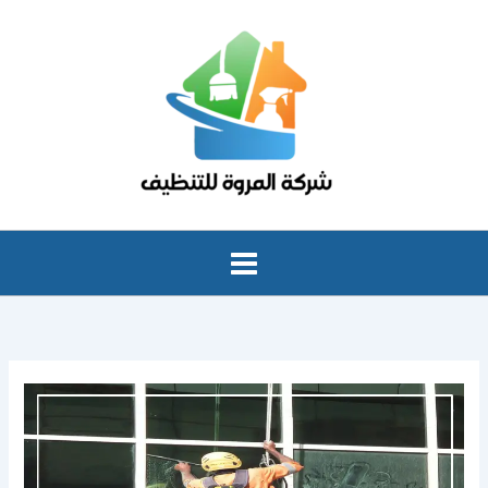
خطي
لى
لمحتوى