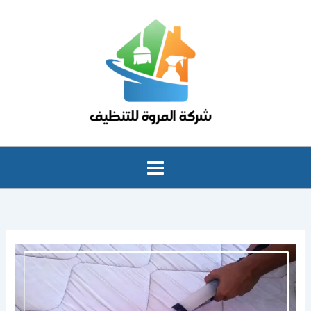
خطي
لى
لمحتوى