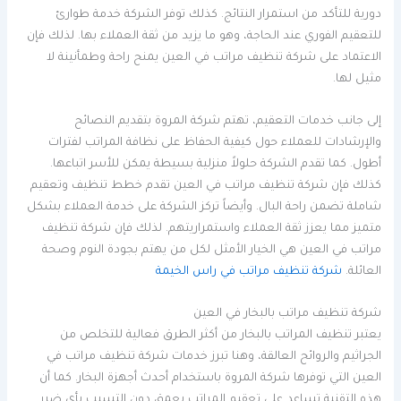
دورية للتأكد من استمرار النتائج. كذلك توفر الشركة خدمة طوارئ
للتعقيم الفوري عند الحاجة، وهو ما يزيد من ثقة العملاء بها. لذلك فإن
الاعتماد على شركة تنظيف مراتب في العين يمنح راحة وطمأنينة لا
مثيل لها.
إلى جانب خدمات التعقيم، تهتم شركة المروة بتقديم النصائح
والإرشادات للعملاء حول كيفية الحفاظ على نظافة المراتب لفترات
أطول. كما تقدم الشركة حلولاً منزلية بسيطة يمكن للأسر اتباعها.
كذلك فإن شركة تنظيف مراتب في العين تقدم خطط تنظيف وتعقيم
شاملة تضمن راحة البال. وأيضاً تركز الشركة على خدمة العملاء بشكل
متميز مما يعزز ثقة العملاء واستمراريتهم. لذلك فإن شركة تنظيف
مراتب في العين هي الخيار الأمثل لكل من يهتم بجودة النوم وصحة
العائلة.
شركة تنظيف مراتب في راس الخيمة
شركة تنظيف مراتب بالبخار في العين
يعتبر تنظيف المراتب بالبخار من أكثر الطرق فعالية للتخلص من
الجراثيم والروائح العالقة، وهنا تبرز خدمات شركة تنظيف مراتب في
العين التي توفرها شركة المروة باستخدام أحدث أجهزة البخار. كما أن
هذه التقنية تساعد على تعقيم المراتب بعمق دون التسبب بأي ضرر