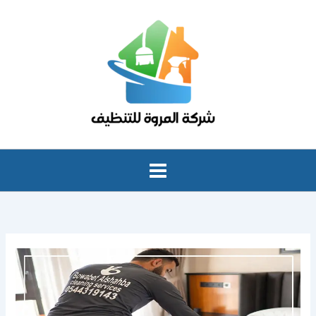
خطي
لى
لمحتوى