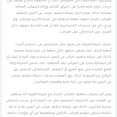
والبكتيريا المتراكمة داخل الأقمشة. حيث أن التنظيف بالبخار يعتمد على
درجات حرارة عالية قادرة على اختراق الألياف وإزالة الشوائب العالقة
بفاعلية. لذلك يعتبر اختيار شركة تنظيف مراتب في العين لتنظيف
المراتب بالبخار خطوة مهمة للحفاظ على صحة الأسرة وضمان نوم
مريح خالٍ من مسببات الحساسية. كما أن هذه الخدمة متوفرة داخل
المنزل دون الحاجة إلى نقل المراتب.
تعتمد شركة المروة على فريق عمل متخصص في تشغيل أحدث
أجهزة البخار، مما يضمن تحقيق نتائج مبهرة في فترة زمنية قصيرة.
كذلك فإن شركة تنظيف مراتب في العين تستخدم مواد آمنة لا تترك أي
آثار كيميائية ضارة على المراتب بعد التنظيف. كما تضمن الشركة إزالة
البقع العنيدة مثل بقع العرق أو الطعام، بالإضافة إلى التخلص من
الروائح غير المرغوبة. لذلك يثق العملاء بخدمات شركة تنظيف مراتب
في العين لما توفره من دقة عالية واهتمام بالتفاصيل.
ومن أبرز مميزات تنظيف المراتب بالبخار مع شركة المروة أنه يساهم
في القضاء على الحشرات الصغيرة مثل عث الغبار الذي يسبب مشاكل
صحية للكثيرين. كذلك فإن شركة تنظيف مراتب في العين تقدم خدمة
شاملة تشمل تعقيم المراتب بالكامل وتطهيرها من أي ملوثات داخلية.