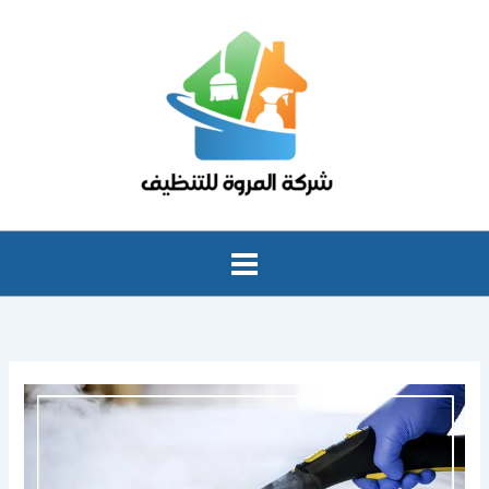
خطي
لى
لمحتوى