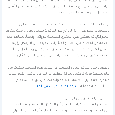
العميق دون التسبب في أي تلف للمرتبة. لذلك فإن اختيار شركة تنظيف
مراتب في ابوظبي مع خدمات البخار من شركة المروة يعد الحل الأمثل
للحصول على مرتبة نظيفة وصحية.
إلى جانب ذلك، تساعد خدمات شركة تنظيف مراتب في ابوظبي
باستخدام البخار على إزالة الروائح غير المرغوبة بشكل نهائي، حيث يخترق
البخار الألياف ليقضي على البكتيريا المسببة للروائح. وأيضاً، تساهم هذه
الخدمة في القضاء على العث والحشرات الدقيقة التي لا يمكن رؤيتها
بالعين المجردة. لذلك فإن العملاء الذين يبحثون عن راحة البال وحياة
صحية يجدون في شركة تنظيف مراتب في ابوظبي الخيار المثالي.
وبفضل خبرة شركة المروة الطويلة في تقديم هذه الخدمة، تمكنت من
بناء سمعة قوية كأفضل شركة تنظيف مراتب في ابوظبي تقدم حلولاً
مبتكرة تجمع بين النظافة العميقة والحفاظ على البيئة باستخدام
أساليب آمنة وفعالة.
شركة تنظيف مراتب في العين
غسيل مراتب سرير في ابوظبي
الغسيل المنتظم لمراتب السرير أمر لا يمكن الاستغناء عنه للحفاظ
على الصحة والنظافة العامة. وقد أثبتت التجارب أن الغسيل المنزلي