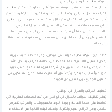
شركة تنظيف ماترس في ابوظبي
اختيار شركة متخصصة وموثوقة يُعد من أهم الخطوات لضمان تنظيف
المراتب بشكل احترافي، وهذا ما توفره شركة المروة باعتبارها واحدة من
أبرز الشركات في هذا المجال من خلال شركة تنظيف مراتب في ابوظبي.
فهي تقدم خدمات شاملة تشمل الغسيل، التعقيم، إزالة الروائح،
والتجفيف الكامل. كما أن شركة تنظيف مراتب في ابوظبي تضع رضا
العميل على رأس أولوياتها من خلال تقديم نتائج مضمونة وخدمة عملاء
متواصلة.
كذلك فإن شركة تنظيف مراتب في ابوظبي توفر خطط تنظيف دورية
يمكن للعميل الاشتراك بها للحفاظ على نظافة المراتب بشكل دائم.
لذلك يفضل العملاء التعاون مع شركة المروة لما تتمتع به من خبرة
طويلة وأساليب مبتكرة. وأيضاً فإن أسعار خدماتها مدروسة لتكون في
متناول الجميع دون التنازل عن الجودة.
تنظيف المراتب بالمنزل في ابوظبي
يُعتبر تنظيف المراتب بالمنزل في ابوظبي من أهم الخدمات المنزلية التي
تحافظ على صحة العائلة وجودة النوم. فالمفروشات والمراتب تتعرض
بشكل يومي لتراكم الغبار والأتربة، وكذلك البقع الناتجة عن الاستخدام