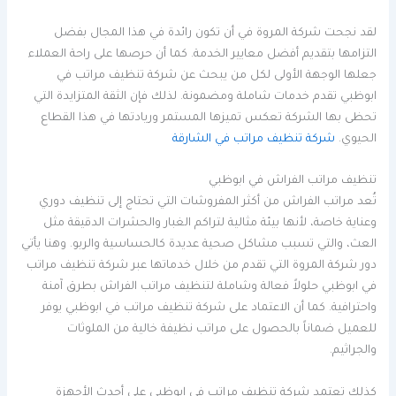
لقد نجحت شركة المروة في أن تكون رائدة في هذا المجال بفضل
التزامها بتقديم أفضل معايير الخدمة. كما أن حرصها على راحة العملاء
جعلها الوجهة الأولى لكل من يبحث عن شركة تنظيف مراتب في
ابوظبي تقدم خدمات شاملة ومضمونة. لذلك فإن الثقة المتزايدة التي
تحظى بها الشركة تعكس تميزها المستمر وريادتها في هذا القطاع
الحيوي.
شركة تنظيف مراتب في الشارقة
تنظيف مراتب الفراش في ابوظبي
تُعد مراتب الفراش من أكثر المفروشات التي تحتاج إلى تنظيف دوري
وعناية خاصة، لأنها بيئة مثالية لتراكم الغبار والحشرات الدقيقة مثل
العث، والتي تسبب مشاكل صحية عديدة كالحساسية والربو. وهنا يأتي
دور شركة المروة التي تقدم من خلال خدماتها عبر شركة تنظيف مراتب
في ابوظبي حلولاً فعالة وشاملة لتنظيف مراتب الفراش بطرق آمنة
واحترافية. كما أن الاعتماد على شركة تنظيف مراتب في ابوظبي يوفر
للعميل ضماناً بالحصول على مراتب نظيفة خالية من الملوثات
والجراثيم.
كذلك تعتمد شركة تنظيف مراتب في ابوظبي على أحدث الأجهزة