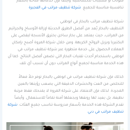
ملوثات أو مسببات للحساسية. وأيضاً فإن خدماتها متاحة بأسعار
تنافسية مناسبة للجميع.
شركة تنظيف مراتب في الفجيرة
شركة تنظيف مراتب بالبخار في ابوظبي
التنظيف بالبخار يُعد من أفضل الطرق الحديثة لإزالة الأوساخ والجراثيم
من المراتب، حيث يعتمد على بخار ساخن يخترق الأنسجة ليقضي على
البكتيريا ويزيل الروائح الكريهة. ومن خلال شركة المروة أصبح بإمكان
العملاء الحصول على خدمة متطورة عبر شركة تنظيف مراتب في
ابوظبي باستخدام أحدث تقنيات البخار التي تضمن أفضل النتائج. كما أن
هذه الخدمة مناسبة لجميع أنواع المراتب دون أن تسبب أي تلف.
كذلك فإن شركة تنظيف مراتب في ابوظبي بالبخار توفر حلاً فعالاً
للتخلص من العث والحشرات الدقيقة التي يصعب رؤيتها بالعين
المجردة. لذلك فإن الاعتماد على شركة المروة لا يمنحك فقط مرتبة
نظيفة، بل يعيد لها رونقها ويجعلها آمنة تماماً للاستعمال. وأيضاً
تقدم الشركة هذه الخدمة بأسعار مدروسة تناسب جميع الفئات.
شركة
تنظيف مراتب في دبي