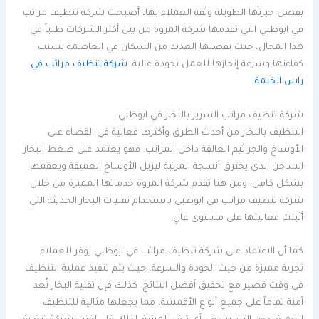
بفضل خبرتها الطويلة وثقة العملاء بها، أصبحت شركة تنظيف مراتب
في ابوظبي التي تقدمها شركة المروة من بين أكثر الشركات طلباً في
هذا المجال، حيث يفضلها العديد من السكان في العاصمة بسبب
كفاءتها وسرعة إنجازها للعمل بجودة عالية.
شركة تنظيف مراتب في
راس الخيمة
شركة تنظيف مراتب السرير بالبخار في ابوظبي
التنظيف بالبخار من أحدث الطرق وأكثرها فعالية في القضاء على
الأوساخ والجراثيم العالقة داخل المراتب. فهو يعتمد على ضغط البخار
الساخن الذي يخترق أنسجة المرتبة ليزيل الأوساخ العميقة ويعقمها
بشكل كامل. ومن هنا تقدم شركة المروة خدماتها المميزة من خلال
شركة تنظيف مراتب في ابوظبي باستخدام تقنيات البخار الحديثة التي
أثبتت فعاليتها على مستوى عالٍ.
كما أن الاعتماد على شركة تنظيف مراتب في ابوظبي يوفر للعملاء
تجربة مميزة من حيث الجودة والسرعة، حيث يتم تنفيذ عملية التنظيف
في وقت قصير مع تحقيق أفضل النتائج. كذلك فإن تقنية البخار تُعد
آمنة تماماً على جميع أنواع الأقمشة، مما يجعلها مثالية للتنظيف