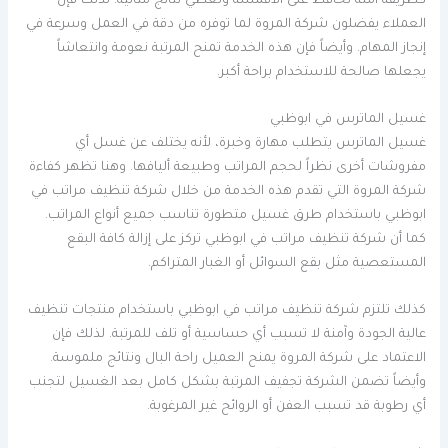
كطريقة آمنة تحافظ على الأقمشة وتعطي نتائج مثالية. لذلك فإن
العملاء يفضلون شركة المروة لما توفره من دقة في العمل وسرعة في
إنجاز المهام. وأيضاً فإن هذه الخدمة تمنح المرتبة نعومة وانتعاشاً
يجعلها صالحة للاستخدام براحة أكبر.
غسيل الماترس في ابوظبي
غسيل الماترس يتطلب مهارة وخبرة، لأنه يختلف عن غسل أي
مفروشات أخرى نظراً لحجم المراتب وطبيعة أليافها. وهنا تظهر كفاءة
شركة المروة التي تقدم هذه الخدمة من خلال شركة تنظيف مراتب في
ابوظبي باستخدام طرق غسيل متطورة تناسب جميع أنواع المراتب.
كما أن شركة تنظيف مراتب في ابوظبي تركز على إزالة كافة البقع
المستعصية مثل بقع السوائل أو الغبار المتراكم.
كذلك تلتزم شركة تنظيف مراتب في ابوظبي باستخدام منتجات تنظيف
عالية الجودة وآمنة لا تسبب أي حساسية أو تلف للمرتبة. لذلك فإن
الاعتماد على شركة المروة يمنح العميل راحة البال ونتائج ملموسة.
وأيضاً تضمن الشركة تجفيف المرتبة بشكل كامل بعد الغسيل لتجنب
أي رطوبة قد تسبب العفن أو الروائح غير المرغوبة.