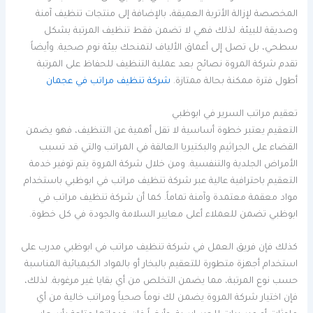
المخصصة لإزالة الأتربة العميقة، بالإضافة إلى منتجات تنظيف آمنة
وصديقة للبيئة. لذلك فهي لا تضمن فقط تنظيف المرتبة بشكل
سطحي، بل تصل إلى أعماق الألياف لتمنحك بيئة نوم صحية. وأيضاً
تقدم شركة المروة نصائح بعد عملية التنظيف للحفاظ على المرتبة
أطول فترة ممكنة بحالة ممتازة.
شركة تنظيف مراتب في عجمان
تعقيم مراتب السرير في ابوظبي
التعقيم يعتبر خطوة أساسية لا تقل أهمية عن التنظيف، فهو يضمن
القضاء على الجراثيم والبكتيريا العالقة في المراتب والتي قد تسبب
الأمراض الجلدية والتنفسية. ومن خلال شركة المروة يتم توفير خدمة
التعقيم باحترافية عالية عبر شركة تنظيف مراتب في ابوظبي باستخدام
مواد معقمة معتمدة وآمنة تماماً. كما أن شركة تنظيف مراتب في
ابوظبي تضمن للعملاء أعلى معايير السلامة والجودة في كل خطوة.
كذلك فإن فريق العمل في شركة تنظيف مراتب في ابوظبي مدرب على
استخدام أجهزة متطورة للتعقيم بالبخار أو بالمواد الكيميائية المناسبة
حسب نوع المرتبة، مما يضمن التخلص من أي بقايا غير مرغوبة. لذلك،
فإن اختيار شركة المروة يضمن لك نوماً صحياً ومراتب خالية من أي