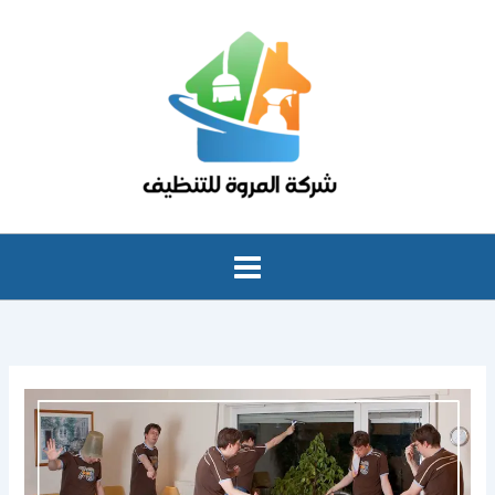
خطي
لى
لمحتوى