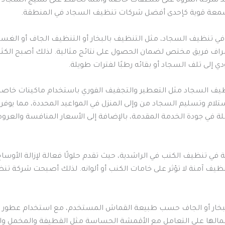
د شركة المروة على منظفات خاصة وآمنة تحافظ على نسيج السجاد وأل
سمعة قوية كإحدى أفضل شركات تنظيف السجاد في المنطقة.
 في تنظيف السجاد، مثل التنظيف بالبخار أو التنظيف الجاف أو الغ
اف فريق مختص لضمان الحصول على نتائج مثالية. لذلك أصبح الكثير
دي إلى تلف السجاد أو بقائه رطبًا لفترات طويلة.
ظيف السجاد مثل التعطير والتجفيف الفوري باستخدام ماكينات خاصة
ام وتسليم السجاد من وإلى المنزل في المواعيد المحددة، مما يوفر 
املة في جودة الخدمة المقدمة، بالإضافة إلى الأسعار المنافسة والع
في تنظيف الكنب في الراشدية، حيث تقدم حلولًا فعالة لإزالة الأوساخ
ظيف آمنة لا تؤثر على خامات الكنب أو ألوانه. لذلك أصبحت شركة تن
البخار أو الجاف حسب طبيعة القماش المستخدم، مع استخدام عطور 
الها على التعامل مع الأقمشة الحساسة مثل القطيفة والمخمل والح