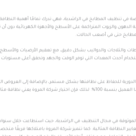
ي تنظيف المطابخ في الراشدية، فهي تدرك تمامًا أهمية النظافة في
لة الدهون والزيوت المتراكمة على الأسطح والأجهزة الكهربائية دو
لمطابخ حتى في أصعب الحالات.
طات والثلاجات والدواليب بشكل دقيق، مع تعقيم الأرضيات والأسطح
خدام أحدث المعدات التي توفر الوقت والجهد وتحقق أعلى مستويات ا
لدورية للحفاظ على نظافتها بشكل مستمر، بالإضافة إلى العروض الم
تنظيف في الراشدية تلتزم بالمواعيد وتضمن رضا العميل بنسبة 100%. لذلك فإن اختي
والموثوقة في مجال التنظيف في الراشدية، حيث استطاعت خلال سنوات
يير النظافة المثالية. كما تتميز شركة المروة بامتلاكها فريقًا متخصصًا