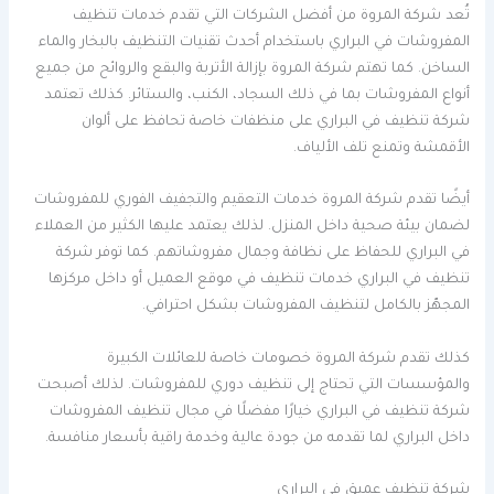
تُعد شركة المروة من أفضل الشركات التي تقدم خدمات تنظيف
المفروشات في البراري باستخدام أحدث تقنيات التنظيف بالبخار والماء
الساخن. كما تهتم شركة المروة بإزالة الأتربة والبقع والروائح من جميع
أنواع المفروشات بما في ذلك السجاد، الكنب، والستائر. كذلك تعتمد
شركة تنظيف في البراري على منظفات خاصة تحافظ على ألوان
الأقمشة وتمنع تلف الألياف.
أيضًا تقدم شركة المروة خدمات التعقيم والتجفيف الفوري للمفروشات
لضمان بيئة صحية داخل المنزل. لذلك يعتمد عليها الكثير من العملاء
في البراري للحفاظ على نظافة وجمال مفروشاتهم. كما توفر شركة
تنظيف في البراري خدمات تنظيف في موقع العميل أو داخل مركزها
المجهّز بالكامل لتنظيف المفروشات بشكل احترافي.
كذلك تقدم شركة المروة خصومات خاصة للعائلات الكبيرة
والمؤسسات التي تحتاج إلى تنظيف دوري للمفروشات. لذلك أصبحت
شركة تنظيف في البراري خيارًا مفضلًا في مجال تنظيف المفروشات
داخل البراري لما تقدمه من جودة عالية وخدمة راقية بأسعار منافسة.
شركة تنظيف عميق في البراري