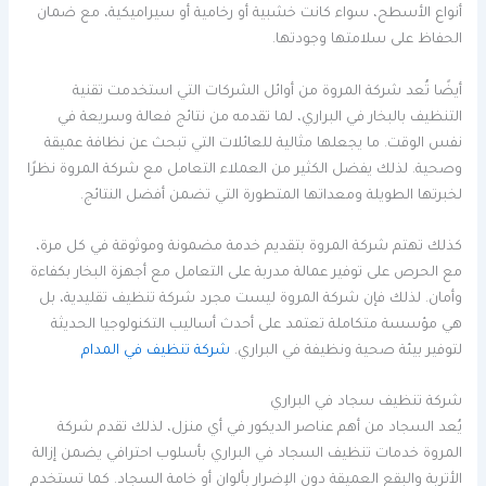
أنواع الأسطح، سواء كانت خشبية أو رخامية أو سيراميكية، مع ضمان
الحفاظ على سلامتها وجودتها.
أيضًا تُعد شركة المروة من أوائل الشركات التي استخدمت تقنية
التنظيف بالبخار في البراري، لما تقدمه من نتائج فعالة وسريعة في
نفس الوقت. ما يجعلها مثالية للعائلات التي تبحث عن نظافة عميقة
وصحية. لذلك يفضل الكثير من العملاء التعامل مع شركة المروة نظرًا
لخبرتها الطويلة ومعداتها المتطورة التي تضمن أفضل النتائج.
كذلك تهتم شركة المروة بتقديم خدمة مضمونة وموثوقة في كل مرة،
مع الحرص على توفير عمالة مدربة على التعامل مع أجهزة البخار بكفاءة
وأمان. لذلك فإن شركة المروة ليست مجرد شركة تنظيف تقليدية، بل
هي مؤسسة متكاملة تعتمد على أحدث أساليب التكنولوجيا الحديثة
لتوفير بيئة صحية ونظيفة في البراري.
شركة تنظيف في المدام
شركة تنظيف سجاد في البراري
يُعد السجاد من أهم عناصر الديكور في أي منزل، لذلك تقدم شركة
المروة خدمات تنظيف السجاد في البراري بأسلوب احترافي يضمن إزالة
الأتربة والبقع العميقة دون الإضرار بألوان أو خامة السجاد. كما تستخدم