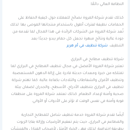
النظافة العالي دائمًا.
كذلك تقدم شركة المروة نصائح للعملاء حول كيفية الحفاظ على
الحمامات نظيفة لفترات أطول باستخدام منتجاتها الموصى بها. لذلك
تُعد شركة المروة من الشركات الرائدة في هذا المجال لما تقدمه من
جودة عالية ونتائج مبهرة تجعل كل حمام يبدو جديدًا بعد
التنظيف.
شركة تنظيف في أم هرير
شركة تنظيف مطابخ في البراري
تعتبر شركة المروة الأفضل في مجال تنظيف المطابخ في البراري لما
تمتلكه من خبرة ومعدات حديثة قادرة على إزالة الدهون المستعصية
وتنظيف الأفران والشفاطات والثلاجات بكفاءة عالية. كما تهتم شركة
تنظيف في البراري بتنظيف الأدراج، الأسطح، والجدران لضمان بيئة
صحية وآمنة لإعداد الطعام. كذلك تعتمد شركة المروة على منظفات
قوية وآمنة في نفس الوقت لا تؤثر على الأدوات أو الأواني.
أيضًا تقدم شركة المروة خدمة تنظيف شامل للمطابخ التجارية
والمطاعم في البراري، حيث يتم تعقيم الأرضيات وإزالة بقايا الزيوت
بطريقة احترافية. لذلك فهي الخيار الأمثل لأصحاب المنازل والمنشآت