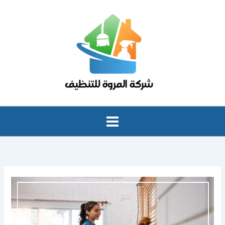
خطي
لى
لمحتوى