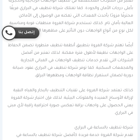
تعتبر من الشركات المتخصصة في تنظيف الواجهات الزجاجية والحجرية
بأعلى درجات الأمان والجودة. كما تمتلك شركة تنظيف في البراري فريقًا
محترفًا مزودًا بأحدث المعدات التي تمكنه من الوصول إلى الأماكن
العالية بأمان تام. كذلك تستخدم شركة المروة منظفات قوية ومناسبة
لكل نوع من أنواع الواجهات دون التأثير على مظهرها الخارجي.
إتصل بنا
أيضًا تهتم شركة المروة بتطبيق أنظمة تنظيف متطورة تضمن الحفاظ
على الواجهات نظيفة لأطول فترة ممكنة. لذلك تعتبر من أفضل
الشركات التي تقدم خدمات تنظيف الواجهات في المباني التجارية
والمجمعات السكنية. كما توفر شركة تنظيف في البراري عقود صيانة
دورية لضمان استمرار نظافة الواجهات ومظهرها البراق.
كذلك تعتمد شركة المروة على تقنيات التنظيف بالبخار والمياه النقية
لإزالة الأوساخ العنيدة والملوثات البيئية. لذلك فإن اختيار شركة المروة
يعني الحصول على واجهات براقة تعكس صورة احترافية راقية لأي مبنى
في البراري.
شركة تنظيف بالساعة في البراري
تقدم شركة المروة خدمة فريدة كأفضل شركة تنظيف بالساعة في