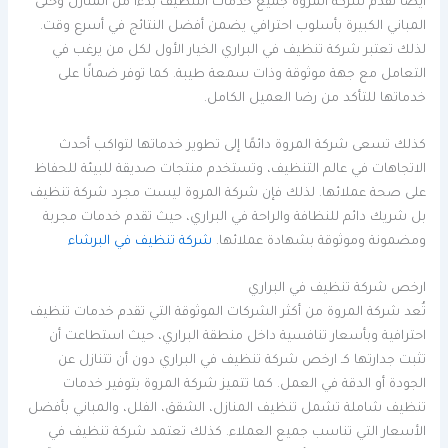
أيضًا تقدم شركة المروة جميع خدمات التنظيف بدءًا من المنازل وحتى
المباني الكبيرة بأسلوب احترافي يضمن أفضل النتائج في أسرع وقت.
لذلك تعتبر شركة تنظيف في البراري الخيار الأول لكل من يرغب في
التعامل مع جهة موثوقة وذات سمعة طيبة. كما توفر ضمانًا على
خدماتها للتأكد من رضا العميل الكامل.
كذلك تسعى شركة المروة دائمًا إلى تطوير خدماتها لتواكب أحدث
الاتجاهات في عالم التنظيف، وتستخدم منتجات صديقة للبيئة للحفاظ
على صحة عملائها. لذلك فإن شركة المروة ليست مجرد شركة تنظيف
بل شريك دائم للنظافة والراحة في البراري، حيث تقدم خدمات مجربة
ومضمونة وموثوقة بشهادة عملائها.
شركة تنظيف في البرشاء
ارخص شركة تنظيف في البراري
تُعد شركة المروة من أكثر الشركات الموثوقة التي تقدم خدمات تنظيف
احترافية وبأسعار تنافسية داخل منطقة البراري، حيث استطاعت أن
تثبت جدارتها كـ ارخص شركة تنظيف في البراري دون أن تتنازل عن
الجودة أو الدقة في العمل. كما تتميز شركة المروة بتوفير خدمات
تنظيف شاملة تشمل تنظيف المنازل، الشقق، الفلل، والمباني بأفضل
الأسعار التي تناسب جميع العملاء. كذلك تعتمد شركة تنظيف في