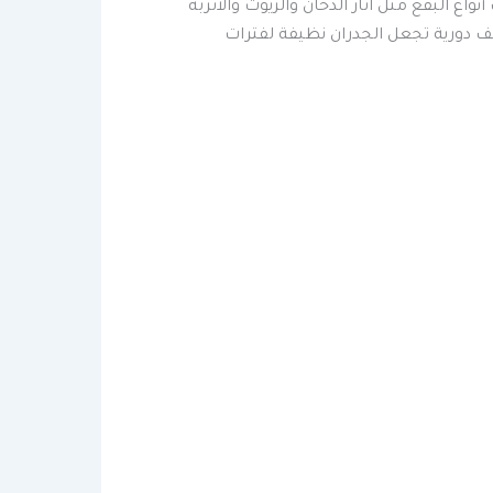
ع البقع مثل آثار الدخان والزيوت والأتربة
 دورية تجعل الجدران نظيفة لفترات