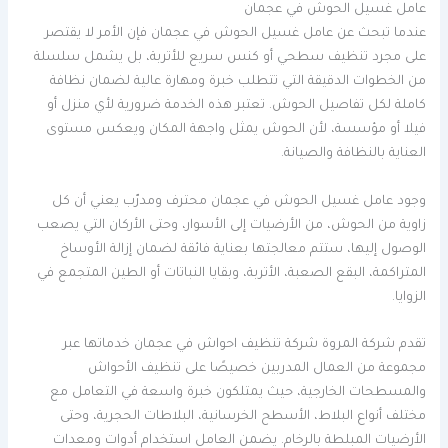
عامل غسيل الحوش في عجمان
عندما تبحث عن عامل غسيل الحوش في عجمان فإن الأمر لا يقتصر
على مجرد تنظيف سطحي أو كنس سريع للأتربة، بل يشمل سلسلة
من الخطوات الدقيقة التي تتطلب خبرة ومهارة عالية لضمان نظافة
كاملة لكل تفاصيل الحوش. تعتبر هذه الخدمة ضرورية لأي منزل أو
فيلا أو مؤسسة، لأن الحوش يمثل واجهة المكان ويعكس مستوى
العناية بالنظافة والصيانة.
وجود عامل غسيل الحوش في عجمان محترف ومدرّب يعني أن كل
زاوية من الحوش، من الأرضيات إلى الأسوار، وحتى الأركان التي يصعب
الوصول إليها، ستتم معالجتها بعناية فائقة لضمان إزالة الأوساخ
المتراكمة، البقع الصعبة، الأتربة، وبقايا النباتات أو الطين المتجمع في
الزوايا.
تقدم شركة المروة شركة تنظيف احواش في عجمان خدماتها عبر
مجموعة من العمال المدربين خصيصًا على تنظيف الأحواش
والمسطحات الخارجية، حيث يمتلكون خبرة واسعة في التعامل مع
مختلف أنواع البلاط، الأسطح الخرسانية، البلاطات الحجرية، وحتى
الأرضيات المبلطة بالرخام. يضمن العامل استخدام أدوات ومعدات