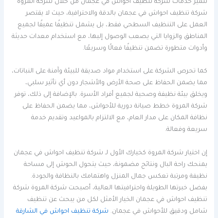
تتميز خدمات شركة تنظيف احواش في عجمان من خلال شركة المروة
شركة تنظيف احواش في عجمان بالدقة والاحترافية، حيث لا يقتصر
العمل على التنظيف السطحي فقط، بل يشمل تنظيفًا عميقًا لجميع
المناطق والزوايا التي يصعب الوصول إليها، مع استخدام معدات حديثة
وأدوات متطورة تضمن تنظيفًا فعالًا وسريعًا.
كما تحرص الشركة على استخدام مواد صديقة للبيئة وآمنة على النباتات،
مما يضمن الحفاظ على صحة الأرض والأشجار دون أي تأثير سلبي،
ويخلق بيئة نظيفة وصحية لجميع أفراد الأسرة. بالإضافة إلى ذلك، توفر
شركة المروة خطط صيانة دورية للأحواش، مما يضمن الحفاظ على
نظافة المكان على مدار العام، مع الالتزام بالمواعيد وتقديم خدمة
سريعة وفعالة.
إن اختيار شركة المروة كخيارك الأول لـ شركة تنظيف احواش في عجمان
يمنحك راحة البال ونتائج مضمونة، حيث يتحول الحوش إلى مساحة
نظيفة ومرتبة تعكس جمال المنزل واهتمامك بالنظافة والجودة.
بفضل خبرتها الطويلة واحترافيتها العالية، أصبحت شركة المروة شركة
تنظيف احواش في عجمان الخيار الأمثل لكل من يبحث عن تنظيف
شامل ودقيق للأحواش في عجمان.
شركة تنظيف احواش في الشارقة