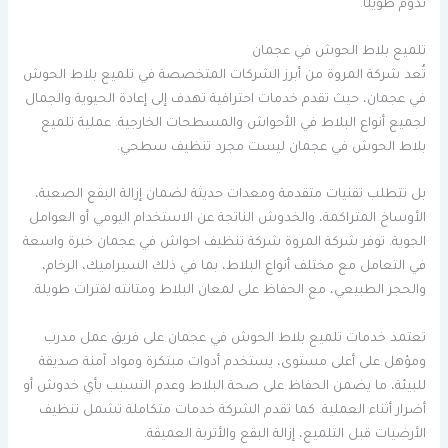
تدوم طويلًا.
تلميع بلاط الحوش في عجمان
تُعد شركة المروة من أبرز الشركات المتخصصة في تلميع بلاط الحوش
في عجمان، حيث تقدم خدمات احترافية تهدف إلى إعادة الحيوية والجمال
لجميع أنواع البلاط في الأحواش والمسطحات الخارجية. عملية تلميع
بلاط الحوش في عجمان ليست مجرد تنظيف سطحي.
بل تتطلب تقنيات متقدمة ومعدات حديثة لضمان إزالة البقع الصعبة،
الأوساخ المتراكمة، والخدوش الناتجة عن الاستخدام اليومي أو العوامل
الجوية. توفر شركة المروة شركة تنظيف احواش في عجمان خبرة واسعة
في التعامل مع مختلف أنواع البلاط، بما في ذلك السيراميك، الرخام،
والحجر الطبيعي، مع الحفاظ على لمعان البلاط ومتانته لفترات طويلة.
تعتمد خدمات تلميع بلاط الحوش في عجمان على فريق عمل مدرب
ومؤهل على أعلى مستوى، يستخدم أدوات مبتكرة ومواد آمنة صديقة
للبيئة، ما يضمن الحفاظ على صحة البلاط وعدم التسبب بأي خدوش أو
أضرار أثناء العملية. كما تقدم الشركة خدمات متكاملة تشمل تنظيف
الأرضيات قبل التلميع، إزالة البقع والأتربة العميقة.