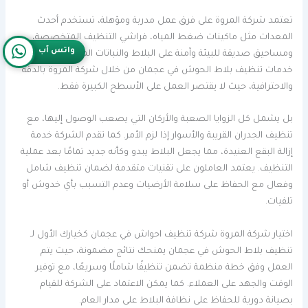
تعتمد شركة المروة على فرق عمل مدربة ومؤهلة، تستخدم أحدث
المعدات مثل ماكينات ضغط المياه، فراشي التنظيف المتخصصة،
واتس آب
ومساحيق صديقة للبيئة وآمنة على البلاط والنباتات المحيطة. تتميز
خدمات تنظيف بلاط الحوش في عجمان من خلال شركة المروة بالدقة
والاحترافية، حيث لا يقتصر العمل على الأسطح الكبيرة فقط.
بل يشمل كل الزوايا الصعبة والأركان التي يصعب الوصول إليها، مع
تنظيف الجدران القريبة والأسوار إذا لزم الأمر. كما تقدم الشركة خدمة
إزالة البقع العنيدة، مما يجعل البلاط يبدو وكأنه جديد تمامًا بعد عملية
التنظيف. يعتمد العاملون على تقنيات متقدمة لضمان تنظيف شامل
وفعال مع الحفاظ على سلامة الأرضيات وعدم التسبب بأي خدوش أو
تلفيات.
اختيار شركة المروة شركة تنظيف احواش في عجمان كخيارك الأول لـ
تنظيف بلاط الحوش في عجمان يمنحك نتائج مضمونة، حيث يتم
العمل وفق خطة منظمة تضمن تنظيفًا شاملًا وسريعًا، مع توفير
الوقت والجهد على العملاء. كما يمكن الاعتماد على الشركة للقيام
بصيانة دورية للحفاظ على نظافة البلاط على مدار العام.