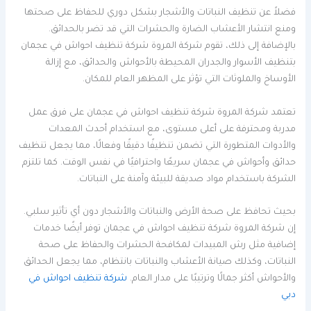
فضلاً عن تنظيف النباتات والأشجار بشكل دوري للحفاظ على صحتها
ومنع انتشار الأعشاب الضارة والحشرات التي قد تضر بالحدائق.
بالإضافة إلى ذلك، تقوم شركة المروة شركة تنظيف احواش في عجمان
بتنظيف الأسوار والجدران المحيطة بالأحواش والحدائق، مع إزالة
الأوساخ والملوثات التي تؤثر على المظهر العام للمكان.
تعتمد شركة المروة شركة تنظيف احواش في عجمان على فرق عمل
مدربة ومحترفة على أعلى مستوى، مع استخدام أحدث المعدات
والأدوات المتطورة التي تضمن تنظيفًا دقيقًا وفعالًا، مما يجعل تنظيف
حدائق وأحواش في عجمان سريعًا واحترافيًا في نفس الوقت. كما تلتزم
الشركة باستخدام مواد صديقة للبيئة وآمنة على النباتات.
بحيث تحافظ على صحة الأرض والنباتات والأشجار دون أي تأثير سلبي.
إن شركة المروة شركة تنظيف احواش في عجمان توفر أيضًا خدمات
إضافية مثل رش المبيدات لمكافحة الحشرات والحفاظ على صحة
النباتات، وكذلك صيانة الأعشاب والنباتات بانتظام، مما يجعل الحدائق
والأحواش أكثر جمالًا وترتيبًا على مدار العام.
شركة تنظيف احواش في
دبي