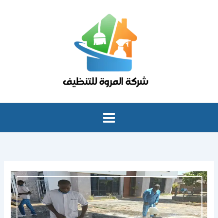
خطي
لى
لمحتوى