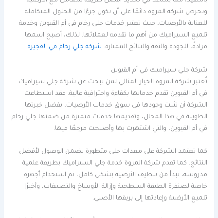
بالتنفيذ، مما يساعد في تحديد أفضل طريقة للتعامل مع الأرضية.
وتحرص شركة المروة دائمًا على أن تكون جزءًا من الحلول المتكاملة
للعناية بالأرضيات، حيث تعتبر خدمات جلي رخام في أم القيوين وخدمة
تلميع السيراميك من أهم ما تقدمه لعملائها. لذلك، أصبح اسمها
مرادفًا للجودة والثقة والنتائج الممتازة.
شركة جلي رخام في الفجيرة
شركة جلي سيراميك في أم القيوين
تُعتبر شركة المروة الخيار المثالي لمن يبحث عن شركة جلي سيراميك
في أم القيوين تقدم خدماتها بكفاءة واحترافية عالية. فقد استطاعت
الشركة أن تثبت وجودها في سوق خدمات الأرضيات، بفضل خبرتها
الطويلة في هذا المجال، وتقديمها خدمات متميزة من ضمنها جلي رخام
في أم القيوين، والتي اشتهرت بها وأصبحت مرجعًا فيها.
كما تعتمد الشركة على معدات جلي متطورة تضمن الوصول لأفضل
النتائج. كما تقدم شركة المروة خدمة جلي السيراميك بطريقة علمية
مدروسة، تبدأ من تنظيف الأرضية بشكل كامل، ثم استخدام أجهزة
خاصة لصنفرة الطبقة السطحية وإزالة الأوساخ والتصبغات، وأخيرًا
تلميع الأرضية وإعادتها إلى بريقها الأصلي.