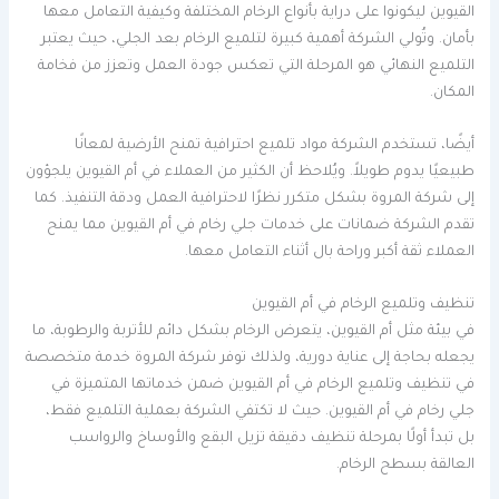
القيوين ليكونوا على دراية بأنواع الرخام المختلفة وكيفية التعامل معها
بأمان. وتُولي الشركة أهمية كبيرة لتلميع الرخام بعد الجلي، حيث يعتبر
التلميع النهائي هو المرحلة التي تعكس جودة العمل وتعزز من فخامة
المكان.
أيضًا، تستخدم الشركة مواد تلميع احترافية تمنح الأرضية لمعانًا
طبيعيًا يدوم طويلاً. ويُلاحظ أن الكثير من العملاء في أم القيوين يلجؤون
إلى شركة المروة بشكل متكرر نظرًا لاحترافية العمل ودقة التنفيذ. كما
تقدم الشركة ضمانات على خدمات جلي رخام في أم القيوين مما يمنح
العملاء ثقة أكبر وراحة بال أثناء التعامل معها.
تنظيف وتلميع الرخام في أم القيوين
في بيئة مثل أم القيوين، يتعرض الرخام بشكل دائم للأتربة والرطوبة، ما
يجعله بحاجة إلى عناية دورية، ولذلك توفر شركة المروة خدمة متخصصة
في تنظيف وتلميع الرخام في أم القيوين ضمن خدماتها المتميزة في
جلي رخام في أم القيوين. حيث لا تكتفي الشركة بعملية التلميع فقط،
بل تبدأ أولًا بمرحلة تنظيف دقيقة تزيل البقع والأوساخ والرواسب
العالقة بسطح الرخام.