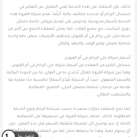
لذلك، فإن الاعتماد على هذه الخدمة يُغني العميل عن التفكير في
استبدال الرخام أو تجديده بتكاليف عالية. أيضًا، تقدم شركة المروة هذه
الخدمة بأسعار مدروسة، وتحرص على تقديم عروض خاصة بشكل
دوري لتتناسب مع جميع الفئات. كما يمكن للعملاء الجمع بين أكثر من
خدمة مثل جلي رخام في أم القيوين وتنظيف الأرضيات ضمن باقة واحدة
شاملة تضمن توفير الوقت والجهد والمال.
أسعار شركة جلي الرخام في أم القيوين
يتساءل الكثير من العملاء عن أسعار شركة جلي الرخام في أم القيوين،
وهنا تبرز شركة المروة كمثال يُحتذى به في التوازن ما بين الجودة العالية
والسعر المعقول. حيث أن الشركة تُقدّم أسعارًا تنافسية جدًا مقارنة بما
تقدمه من خدمات شاملة تتضمن الجلي، التلميع، المعالجة،
والتشطيب النهائي.
كما تتيح للعملاء خيارات متعددة حسب مساحة الرخام ونوع الخدمة
المطلوبة. كذلك، تعتمد شركة المروة في تسعيرها على الشفافية
التامة، إذ يتم توضيح كل تفصيلة متعلقة بالسعر قبل بدء العمل، دون
أي رسوم خفية. وهذا ما يجعلها محل ثقة بين العملاء، خصوصًا أولئك
إتصل بنا