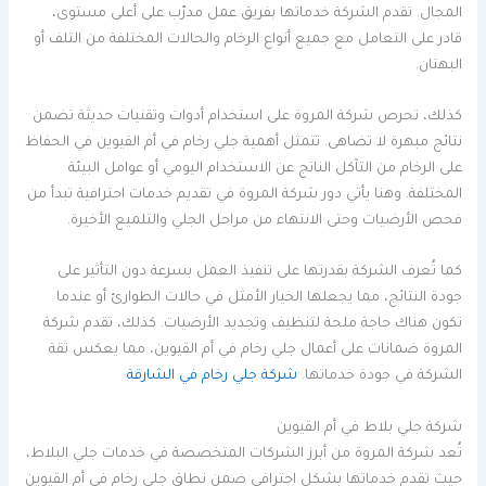
المجال. تقدم الشركة خدماتها بفريق عمل مدرّب على أعلى مستوى،
قادر على التعامل مع جميع أنواع الرخام والحالات المختلفة من التلف أو
البهتان.
كذلك، تحرص شركة المروة على استخدام أدوات وتقنيات حديثة تضمن
نتائج مبهرة لا تضاهى. تتمثل أهمية جلي رخام في أم القيوين في الحفاظ
على الرخام من التآكل الناتج عن الاستخدام اليومي أو عوامل البيئة
المختلفة. وهنا يأتي دور شركة المروة في تقديم خدمات احترافية تبدأ من
فحص الأرضيات وحتى الانتهاء من مراحل الجلي والتلميع الأخيرة.
كما تُعرف الشركة بقدرتها على تنفيذ العمل بسرعة دون التأثير على
جودة النتائج، مما يجعلها الخيار الأمثل في حالات الطوارئ أو عندما
تكون هناك حاجة ملحة لتنظيف وتجديد الأرضيات. كذلك، تقدم شركة
المروة ضمانات على أعمال جلي رخام في أم القيوين، مما يعكس ثقة
الشركة في جودة خدماتها.
شركة جلي رخام في الشارقة
شركة جلي بلاط في أم القيوين
تُعد شركة المروة من أبرز الشركات المتخصصة في خدمات جلي البلاط،
حيث تقدم خدماتها بشكل احترافي ضمن نطاق جلي رخام في أم القيوين