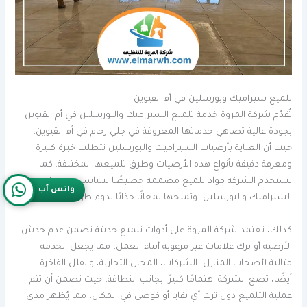
تلميع سيراميك وبورسلين في أم القيوين
تُقدّم شركة المروة خدمة تلميع السيراميك والبورسلين في أم القيوين
بجودة عالية تضاهي خدماتها المعروفة في جلي رخام في أم القيوين،
حيث أن العناية بأرضيات السيراميك والبورسلين تتطلب خبرة كبيرة
ومعرفة دقيقة بأنواع هذه الأرضيات وطرق تلميعها المختلفة. كما
تستخدم الشركة مواد تلميع مصممة خصيصًا لتتناسب مع طبيعة
واتس آب
السيراميك والبورسلين، وتمنحها لمعانًا جذابًا يدوم طويلاً.
كذلك، تعتمد شركة المروة على أدوات تلميع حديثة تضمن عدم خدش
الأرضية أو ترك علامات غير مرغوبة أثناء العمل، مما يجعل الخدمة
مثالية لأصحاب المنازل، الشركات، المحال التجارية، والفلل الفاخرة.
أيضًا، تضع الشركة اهتمامًا كبيرًا بجانب النظافة، حيث تضمن أن تتم
عملية التلميع دون ترك أي بقايا أو فوضى في المكان، مما يُظهر مدى