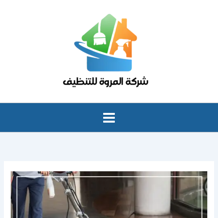
خطي
لى
لمحتوى