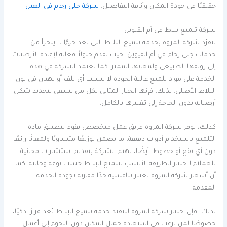
حقيقيًا في جودة المكان وأناقة التفاصيل.
شركة جلي رخام في العين
شركة تلميع بلاط في أم القيوين
تتفرّد شركة المروة بخدمة تلميع البلاط التي تعد جزءًا لا يتجزأ من
خدمات جلي رخام في أم القيوين، حيث تقدم حلولاً فعالة لإعادة الأرضيات
إلى رونقها الطبيعي ولمعانها المميز. كما تعتمد الشركة في هذه
الخدمة على مواد تلميع عالية الجودة لا تسبب أي تلف أو بهتان في لون
البلاط الأصلي. لذلك، فإنها الخيار المثالي لكل من يسعى لتجديد شكل
أرضياته بدون الحاجة إلى تغييرها بالكامل.
كذلك، توفر شركة المروة فريق عمل متخصص يقوم بتطبيق مادة
التلميع باستخدام أدوات دقيقة، ما يضمن توزيعًا متساويًا ولمعانًا رائعًا
دون أي بقع أو خطوط. أيضًا، تهتم الشركة بتقديم استشارات مجانية
للعملاء لاختيار الطريقة الأنسب لتلميع البلاط حسب نوعه وحالته. كما
أن أسعار شركة المروة تعتبر تنافسية جدًا مقارنة بجودة الخدمة
المقدمة.
لذلك، فإن اختيار شركة المروة لتنفيذ خدمة تلميع البلاط يُعد قرارًا ذكيًا،
خصوصًا لمن يرغب في استعادة جمال المكان دون اللجوء إلى أعمال