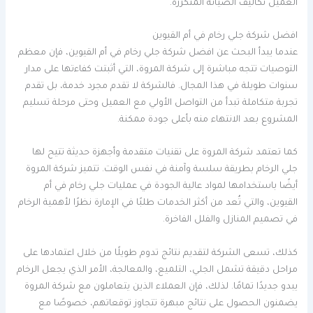
العميل تكاليف الصيانة المتكررة.
افضل شركة جلي رخام في أم القيوين
عندما يبدأ البحث عن افضل شركة جلي رخام في أم القيوين، فإن معظم
التوصيات تتجه مباشرة إلى شركة المروة، التي أثبتت كفاءتها على مدار
سنوات طويلة في هذا المجال. فالشركة لا تقدم مجرد خدمة، بل تقدم
تجربة متكاملة تبدأ من التواصل الأولي مع العميل وحتى مرحلة تسليم
المشروع بعد الانتهاء منه بأعلى جودة ممكنة.
كما تعتمد شركة المروة على تقنيات متقدمة وأجهزة حديثة تتيح لها
جلي الرخام بطريقة سلسة وآمنة في نفس الوقت. تتميز شركة المروة
أيضًا باستخدامها لمواد عالية الجودة في عمليات جلي رخام في أم
القيوين، والتي تُعد من أكثر الخدمات طلبًا في الإمارة نظرًا لأهمية الرخام
في تصميم المنازل والفلل الفاخرة.
كذلك، تسعى الشركة لتقديم نتائج تدوم طويلًا من خلال اعتمادها على
مراحل دقيقة تشمل الجلي، التلميع، والمعالجة، الأمر الذي يجعل الرخام
يبدو جديدًا تمامًا. لذلك، فإن العملاء الذين يتعاملون مع شركة المروة
يضمنون الحصول على نتائج مبهرة تتجاوز توقعاتهم، خصوصًا مع