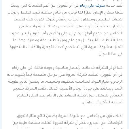
تُعد خدمة
شركة جلي رخام
في أم القيوين من أهم الخدمات التي يبحث
عنها سكان الإمارة نظرًا لما توفره من نتائج مذهلة تعيد للبلاط والرخام
لمعانه الطبيعي ومظهره الجذاب. وتقدّم شركة المروة هذه الخدمة
بامتياز، مستعينةً بفريق عمل متخصص يمتلك خبرة واسعة في
التعامل مع جميع أنواع الرخام. إن جلي رخام في أم القيوين ليس مجرد
عملية تنظيف تقليدية، بل هو علم وفن يتطلب دقة ومهارة، وهذا ما
تتميز به شركة المروة التي تستخدم أحدث الأجهزة والتقنيات المتطورة
في هذا المجال.
كما توفر الشركة خدماتها بأسعار مناسبة وجودة فائقة. في جلي رخام
في أم القيوين، تعتمد شركة المروة على مراحل متعددة تبدأ بتقييم حالة
الرخام واختيار المواد المناسبة لتنظيفه وتلميعه، ما يضمن نتائج طويلة
الأمد ويحافظ على جودة الرخام الأصلية. كذلك، تهتم الشركة بتقديم
النصائح للعملاء حول كيفية الحفاظ على الرخام بعد الجلي لتفادي
تعرضه للتآكل أو البهتان.
لذلك، فإن من يتعامل مع شركة المروة يضمن نتائج مثالية تفوق
التوقعات. من الجدير بالذكر أن شركة المروة تمتلك سمعة طيبة بين