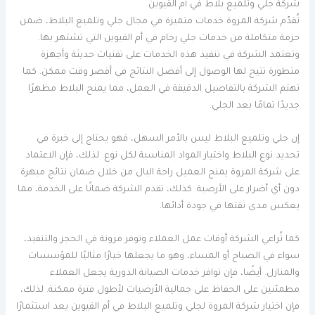
شركة جلي وتلميع بلاط في أم القيوين
تُقدّم شركة المروة خدمات متميزة في مجال جلي وتلميع البلاط، ضمن
حزمة متكاملة من خدمات جلي رخام في أم القيوين التي تشتهر بها.
وتعتمد الشركة في تنفيذ هذه الخدمات على تقنيات حديثة وأجهزة
متطورة تتيح لها الوصول إلى أفضل النتائج في أقصر وقت ممكن. كما
تهتم الشركة بالتفاصيل الدقيقة في العمل، مما يمنح البلاط مظهرًا
جديدًا تمامًا بعد الجلي.
إن جلي وتلميع البلاط ليس بالأمر السهل، فهو يحتاج إلى خبرة في
تحديد نوع البلاط واختيار المواد المناسبة لكل نوع. لذلك، فإن الاعتماد
على شركة المروة يمنح العميل راحة البال من خلال ضمان نتائج مبهرة
دون أي أضرار على الأرضية. كذلك، تقدم الشركة ضمانًا على الخدمة، مما
يعكس مدى ثقتها في جودة أدائها.
كما تُراعي الشركة أوقات عمل العملاء وتوفر مرونة في الحجز والتنفيذ،
سواء في الصباح أو المساء، وهو ما يجعلها خيارًا مثاليًا للمؤسسات
والمنازل. أيضًا، فإن توافر خدمات الصيانة الدورية يجعل العملاء
مطمئنين على الحفاظ على جمالية الأرضيات لأطول فترة ممكنة. لذلك،
فإن اختيار شركة المروة لجلي وتلميع البلاط في أم القيوين يعد استثمارًا