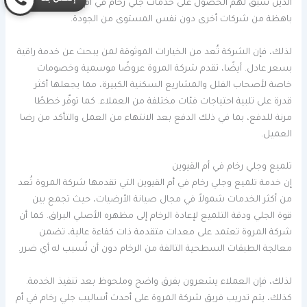
الذين سبق لهم الحصول على خدمات جلي رخام في أم القيوين بأسعار
باهظة من شركات أخرى دون نفس المستوى من الجودة.
لذلك، فإن الشركة تُعد من الخيارات الموثوقة لمن يبحث عن خدمة راقية
بسعر عادل. أيضًا، تقدم شركة المروة عروضًا موسمية وخصومات
خاصة لأصحاب الفلل والمشاريع السكنية الكبيرة، مما يجعلها أكثر
قدرة على تلبية احتياجات فئات مختلفة من العملاء. كما توفّر خططًا
مرنة للدفع، بما في ذلك الدفع بعد الانتهاء من العمل والتأكد من رضا
العميل.
تلميع وجلي رخام في أم القيوين
إن خدمة تلميع وجلي رخام في أم القيوين التي تقدمها شركة المروة تُعد
من أكثر الخدمات شمولاً في مجال صيانة الأرضيات، حيث تجمع بين
قوة الجلي ودقة التلميع لإعادة الرخام إلى مظهره الأصلي البراق. كما أن
شركة المروة تعتمد على معدات متقدمة ذات كفاءة عالية، تضمن
معالجة الطبقات السطحية التالفة من الرخام دون أن تُسبب له أي ضرر.
لذلك، فإن العملاء يشعرون بفرق واضح وملحوظ بعد تنفيذ الخدمة.
كذلك، يتم تدريب فريق شركة المروة على أحدث أساليب جلي رخام في أم