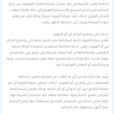
الحاجة لطلب الخدمة كل مرة. كما أن خدمة العملاء المتوفرة على مدار
الساعة تتيح الحجز السريع والاستجابة الفورية لأي حالة طارئة تتطلب
التدخل الفوري. لذلك، تُعد شركة المروة شريكًا مثاليًا لكل من يهتم
بجودة أرضياته ويرغب في حمايتها لأطول وقت.
خدمة جلي وتلميع الرخام في أم القيوين
تُقدّم شركة المروة خدمة استثنائية تحت اسم خدمة جلي وتلميع الرخام
في أم القيوين، وهي خدمة متكاملة تستهدف استعادة الرخام لبريقه
الطبيعي ولمعانه الفاخر. كما تعتمد الشركة على فريق فني متخصص
يقوم بتحديد حالة الرخام بدقة وتقديم خطة عمل مخصصة تناسب نوعه
ودرجة التلف أو البهتان الموجودة فيه.
وتُعد هذه الخدمة من أبرز ما يُطلب من الشركة ضمن خدماتها
المتعلقة بـ جلي رخام في أم القيوين. كذلك، تضمن شركة المروة أن تتم
عملية التلميع دون أي خدوش أو آثار جانبية، وذلك بفضل استخدامها
لأقراص تلميع خاصة ومواد معالجة ناعمة. كما تستخدم الشركة مواد
عازلة تحمي الرخام من امتصاص الأوساخ مستقبلًا، مما يمنح الأرضية
عمرًا أطول ومظهرًا دائم النضارة.