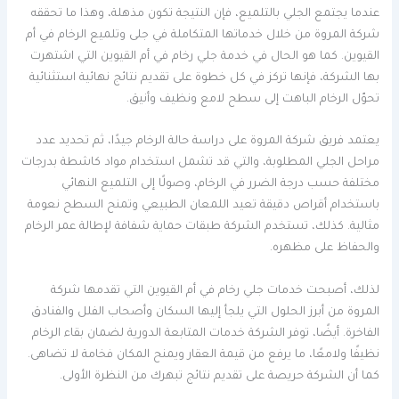
عندما يجتمع الجلي بالتلميع، فإن النتيجة تكون مذهلة، وهذا ما تحققه
شركة المروة من خلال خدماتها المتكاملة في جلى وتلميع الرخام في أم
القيوين. كما هو الحال في خدمة جلي رخام في أم القيوين التي اشتهرت
بها الشركة، فإنها تركز في كل خطوة على تقديم نتائج نهائية استثنائية
تحوّل الرخام الباهت إلى سطح لامع ونظيف وأنيق.
يعتمد فريق شركة المروة على دراسة حالة الرخام جيدًا، ثم تحديد عدد
مراحل الجلي المطلوبة، والتي قد تشمل استخدام مواد كاشطة بدرجات
مختلفة حسب درجة الضرر في الرخام، وصولًا إلى التلميع النهائي
باستخدام أقراص دقيقة تعيد اللمعان الطبيعي وتمنح السطح نعومة
مثالية. كذلك، تستخدم الشركة طبقات حماية شفافة لإطالة عمر الرخام
والحفاظ على مظهره.
لذلك، أصبحت خدمات جلي رخام في أم القيوين التي تقدمها شركة
المروة من أبرز الحلول التي يلجأ إليها السكان وأصحاب الفلل والفنادق
الفاخرة. أيضًا، توفر الشركة خدمات المتابعة الدورية لضمان بقاء الرخام
نظيفًا ولامعًا، ما يرفع من قيمة العقار ويمنح المكان فخامة لا تضاهى.
كما أن الشركة حريصة على تقديم نتائج تبهرك من النظرة الأولى.