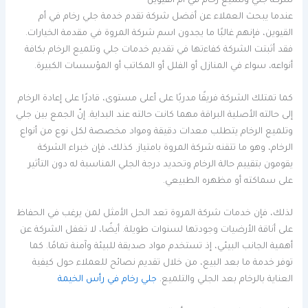
شركة جلي وتلميع رخام في أم القيوين
عندما يبحث العملاء عن أفضل شركة تقدم خدمة جلي رخام في أم
القيوين، فإنهم غالبًا ما يجدون اسم شركة المروة في مقدمة الخيارات.
فقد أثبتت الشركة كفاءتها في تقديم خدمات جلي وتلميع الرخام بكافة
أنواعه، سواء في المنازل أو الفلل أو المكاتب أو المؤسسات الكبيرة.
كما تمتلك الشركة فريقًا مدربًا على أعلى مستوى، قادرًا على إعادة الرخام
إلى حالته الأصلية البراقة مهما كانت حالته عند البداية. إنّ الجمع بين جلي
وتلميع الرخام يتطلب معدات دقيقة ومواد مخصصة لكل نوع من أنواع
الرخام، وهو ما تتقنه شركة المروة بامتياز. كذلك، فإن خبراء الشركة
يقومون بتقييم حالة الرخام وتحديد درجة الجلي المناسبة له دون التأثير
على سماكته أو مظهره الطبيعي.
لذلك، فإن خدمات شركة المروة تعد الحل الأمثل لمن يرغب في الحفاظ
على أناقة الأرضيات وجودتها لسنوات طويلة. أيضًا، لا تغفل الشركة عن
أهمية الجانب البيئي، إذ تستخدم مواد صديقة للبيئة وآمنة تمامًا. كما
توفر خدمة ما بعد البيع، من خلال تقديم نصائح للعملاء حول كيفية
العناية بالرخام بعد الجلي والتلميع.
جلي رخام في رأس الخيمة