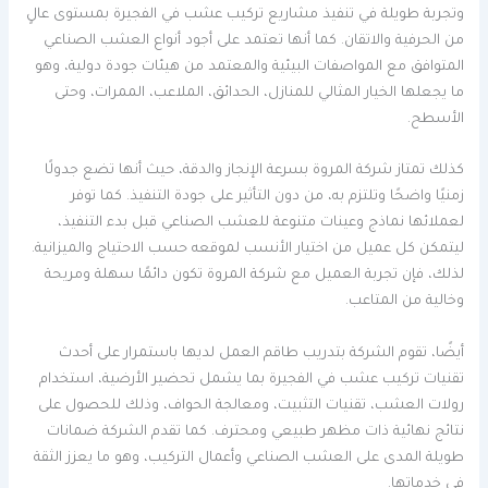
وتجربة طويلة في تنفيذ مشاريع تركيب عشب في الفجيرة بمستوى عالٍ
من الحرفية والاتقان. كما أنها تعتمد على أجود أنواع العشب الصناعي
المتوافق مع المواصفات البيئية والمعتمد من هيئات جودة دولية، وهو
ما يجعلها الخيار المثالي للمنازل، الحدائق، الملاعب، الممرات، وحتى
الأسطح.
كذلك تمتاز شركة المروة بسرعة الإنجاز والدقة، حيث أنها تضع جدولًا
زمنيًا واضحًا وتلتزم به، من دون التأثير على جودة التنفيذ. كما توفر
لعملائها نماذج وعينات متنوعة للعشب الصناعي قبل بدء التنفيذ،
ليتمكن كل عميل من اختيار الأنسب لموقعه حسب الاحتياج والميزانية.
لذلك، فإن تجربة العميل مع شركة المروة تكون دائمًا سهلة ومريحة
وخالية من المتاعب.
أيضًا، تقوم الشركة بتدريب طاقم العمل لديها باستمرار على أحدث
تقنيات تركيب عشب في الفجيرة بما يشمل تحضير الأرضية، استخدام
رولات العشب، تقنيات التثبيت، ومعالجة الحواف، وذلك للحصول على
نتائج نهائية ذات مظهر طبيعي ومحترف. كما تقدم الشركة ضمانات
طويلة المدى على العشب الصناعي وأعمال التركيب، وهو ما يعزز الثقة
في خدماتها.