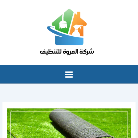
خطي
لى
لمحتوى