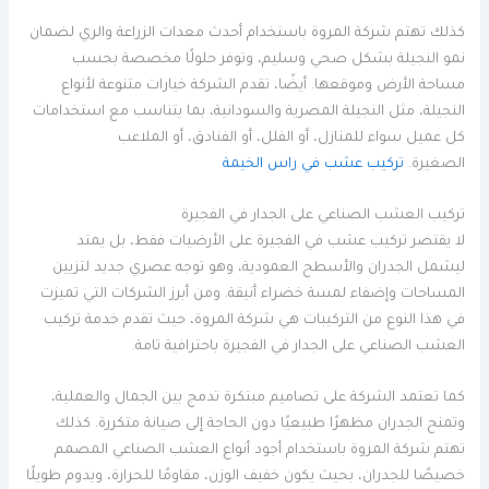
كذلك تهتم شركة المروة باستخدام أحدث معدات الزراعة والري لضمان
نمو النجيلة بشكل صحي وسليم، وتوفر حلولًا مخصصة بحسب
مساحة الأرض وموقعها. أيضًا، تقدم الشركة خيارات متنوعة لأنواع
النجيلة، مثل النجيلة المصرية والسودانية، بما يتناسب مع استخدامات
كل عميل سواء للمنازل، أو الفلل، أو الفنادق، أو الملاعب
الصغيرة.
تركيب عشب في راس الخيمة
تركيب العشب الصناعي على الجدار في الفجيرة
لا يقتصر تركيب عشب في الفجيرة على الأرضيات فقط، بل يمتد
ليشمل الجدران والأسطح العمودية، وهو توجه عصري جديد لتزيين
المساحات وإضفاء لمسة خضراء أنيقة. ومن أبرز الشركات التي تميزت
في هذا النوع من التركيبات هي شركة المروة، حيث تقدم خدمة تركيب
العشب الصناعي على الجدار في الفجيرة باحترافية تامة.
كما تعتمد الشركة على تصاميم مبتكرة تدمج بين الجمال والعملية،
وتمنح الجدران مظهرًا طبيعيًا دون الحاجة إلى صيانة متكررة. كذلك
تهتم شركة المروة باستخدام أجود أنواع العشب الصناعي المصمم
خصيصًا للجدران، بحيث يكون خفيف الوزن، مقاومًا للحرارة، ويدوم طويلًا