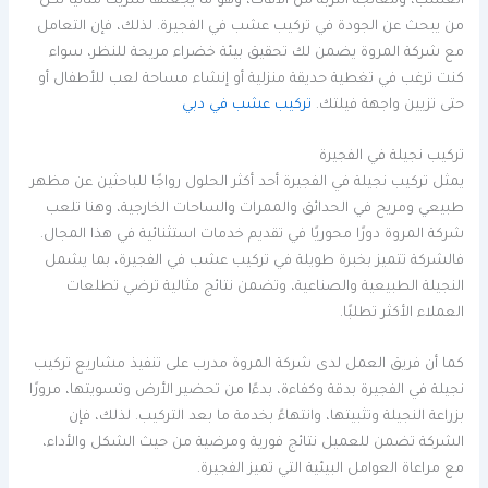
العشب، ومعالجة التربة من الآفات، وهو ما يجعلها شريكًا مثاليًا لكل
من يبحث عن الجودة في تركيب عشب في الفجيرة. لذلك، فإن التعامل
مع شركة المروة يضمن لك تحقيق بيئة خضراء مريحة للنظر، سواء
كنت ترغب في تغطية حديقة منزلية أو إنشاء مساحة لعب للأطفال أو
حتى تزيين واجهة فيلتك.
تركيب عشب في دبي
تركيب نجيلة في الفجيرة
يمثل تركيب نجيلة في الفجيرة أحد أكثر الحلول رواجًا للباحثين عن مظهر
طبيعي ومريح في الحدائق والممرات والساحات الخارجية، وهنا تلعب
شركة المروة دورًا محوريًا في تقديم خدمات استثنائية في هذا المجال.
فالشركة تتميز بخبرة طويلة في تركيب عشب في الفجيرة، بما يشمل
النجيلة الطبيعية والصناعية، وتضمن نتائج مثالية ترضي تطلعات
العملاء الأكثر تطلبًا.
كما أن فريق العمل لدى شركة المروة مدرب على تنفيذ مشاريع تركيب
نجيلة في الفجيرة بدقة وكفاءة، بدءًا من تحضير الأرض وتسويتها، مرورًا
بزراعة النجيلة وتثبيتها، وانتهاءً بخدمة ما بعد التركيب. لذلك، فإن
الشركة تضمن للعميل نتائج فورية ومرضية من حيث الشكل والأداء،
مع مراعاة العوامل البيئية التي تميز الفجيرة.