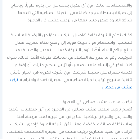
والاستخدامات. لذلك، فإن أي عميل يبحث عن حل يدوم طويلًا ويحتاج
إلى صيانة بسيطة سيجد ضالته في النجيلة الصناعية التي تقدمها
شركة المروة ضمن مشاريعها في تركيب عشب في الفجيرة.
كذلك تهتم الشركة بكافة تفاصيل التركيب، بدءًا من الأرضية المناسبة
للعشب، واستخدام مواد تثبيت قوية، إلى وضع نظام تصريف فعال
يمنع تراكم المياه. أيضًا، توفر الشركة خدمات التعديل والصيانة بعد
التركيب، وهو ما يعزز ثقة العملاء في خدماتها طويلة الأمد. لذلك، سواء
كنت تفكر في إنشاء ملعب صغير، أو تزيين سطح منزلك، أو إضفاء
لمسة خضراء على محيط شركتك، فإن شركة المروة هي الخيار الأمثل
لتنفيذ مشروع تركيب نجيلة صناعية في الفجيرة بكفاءة واحترافية.
تركيب
عشب في عجمان
تركيب ملاعب عشب صناعي في الفجيرة
أصبح تركيب ملاعب عشب صناعي في الفجيرة من أبرز متطلبات الأندية
والمدارس والمراكز الرياضية، لما يوفره من تجربة لعب مريحة، آمنة،
وذات تكلفة صيانة منخفضة. وهنا تتألق شركة المروة كإحدى الشركات
الرائدة في تنفيذ مشاريع تركيب عشب في الفجيرة المخصصة للملاعب،