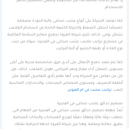
إذ تقدم خدمات شاملة تبدأ من التخطيط وتنتهي بالتسليم الجاهز
للاستخدام.
كما تعتمد الشركة على أنواع عشب صناعي عالية الجودة مصممة
خصيصًا لتحمل الضغط والحركة الكثيفة الناتجة عن استخدام الملاعب
بشكل يومي. كذلك تلتزم شركة المروة بجميع معايير السلامة العالمية
في مشاريع تركيب ملاعب عشب صناعي في الفجيرة، سواء من حيث
نوع المادة أو طبقة الحشو أو آلية التركيب.
كما يتم تنفيذ جميع الأعمال على أيدي فرق متخصصة مدربة على أعلى
مستوى، لضمان أداء ممتاز وعمر افتراضي طويل للملعب. لذلك، فإن
كل من تعامل مع الشركة وجد أنها تهتم بأدق التفاصيل الفنية، مثل
أنظمة التصريف، ومستوى امتصاص الصدمات، والانحدارات المناسبة
للعب.
تركيب عشب في ام القيوين
تصميم حدائق عشب صناعي في الفجيرة
تُعدّ مهمة تصميم حدائق عشب صناعي في الفجيرة من المهام التي
تتطلب ذوقًا عاليًا وفهمًا دقيقًا لتوزيع المساحات والنباتات الصناعية
بطرق جمالية وعملية. وهنا تبرز شركة المروة كجهة احترافية تمتلك