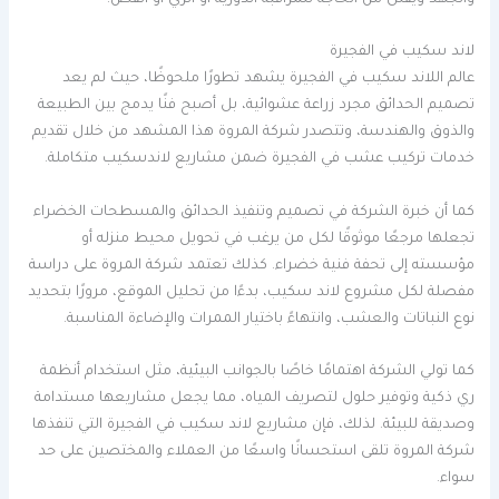
والجهد ويقلل من الحاجة للمراقبة الدورية أو الري أو القص.
لاند سكيب في الفجيرة
عالم اللاند سكيب في الفجيرة يشهد تطورًا ملحوظًا، حيث لم يعد
تصميم الحدائق مجرد زراعة عشوائية، بل أصبح فنًا يدمج بين الطبيعة
والذوق والهندسة، وتتصدر شركة المروة هذا المشهد من خلال تقديم
خدمات تركيب عشب في الفجيرة ضمن مشاريع لاندسكيب متكاملة.
كما أن خبرة الشركة في تصميم وتنفيذ الحدائق والمسطحات الخضراء
تجعلها مرجعًا موثوقًا لكل من يرغب في تحويل محيط منزله أو
مؤسسته إلى تحفة فنية خضراء. كذلك تعتمد شركة المروة على دراسة
مفصلة لكل مشروع لاند سكيب، بدءًا من تحليل الموقع، مرورًا بتحديد
نوع النباتات والعشب، وانتهاءً باختيار الممرات والإضاءة المناسبة.
كما تولي الشركة اهتمامًا خاصًا بالجوانب البيئية، مثل استخدام أنظمة
ري ذكية وتوفير حلول لتصريف المياه، مما يجعل مشاريعها مستدامة
وصديقة للبيئة. لذلك، فإن مشاريع لاند سكيب في الفجيرة التي تنفذها
شركة المروة تلقى استحسانًا واسعًا من العملاء والمختصين على حد
سواء.