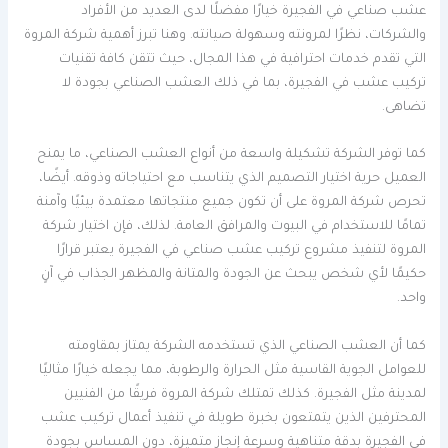
عشب صناعي في الفجيرة خيارًا مفضلًا لدى العديد من الأفراد
والشركات، نظرًا لمرونته وسهولة صيانته. وهنا تبرز أهمية شركة المروة
التي تقدم خدمات احترافية في هذا المجال، حيث تتقن كافة تقنيات
تركيب عشب في الفجيرة، بما في ذلك العشب الصناعي بجودة لا
تضاهى.
كما توفر الشركة تشكيلة واسعة من أنواع العشب الصناعي، ما يمنح
العميل حرية اختيار التصميم الذي يتناسب مع احتياجاته وذوقه. أيضًا،
تحرص شركة المروة على أن تكون جميع منتجاتها معتمدة بيئيًا وآمنة
تمامًا للاستخدام في البيوت والمرافق العامة. لذلك، فإن اختيار شركة
المروة لتنفيذ مشروع تركيب عشب صناعي في الفجيرة يعتبر قرارًا
حكيمًا لأي شخص يبحث عن الجودة والمتانة والمظهر الجذاب في آنٍ
واحد.
كما أن العشب الصناعي الذي تستخدمه الشركة يمتاز بمقاومته
للعوامل الجوية القاسية مثل الحرارة والرطوبة، مما يجعله خيارًا مثاليًا
لمدينة مثل الفجيرة. كذلك تمتلك شركة المروة فريقًا من الفنيين
المحترفين الذين يتمتعون بخبرة طويلة في تنفيذ أعمال تركيب عشب
في الفجيرة بدقة متناهية وسرعة إنجاز متميزة، دون المساس بجودة